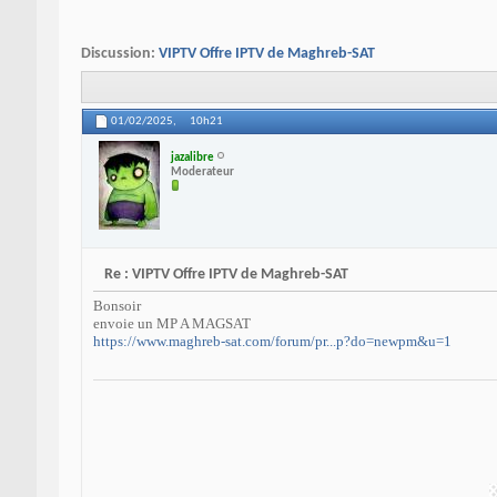
Discussion:
VIPTV Offre IPTV de Maghreb-SAT
01/02/2025,
10h21
jazalibre
Moderateur
Re : VIPTV Offre IPTV de Maghreb-SAT
Bonsoir
envoie un MP A MAGSAT
https://www.maghreb-sat.com/forum/pr...p?do=newpm&u=1