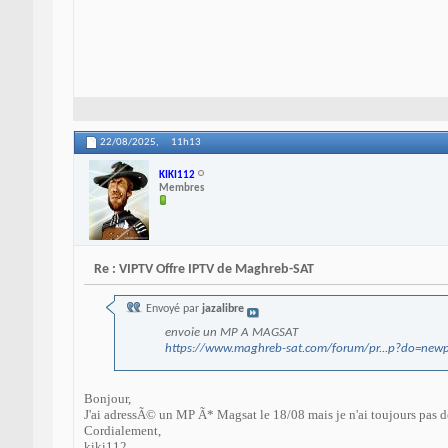
22/08/2025,
11h13
KIKI112
Membres
Re : VIPTV Offre IPTV de Maghreb-SAT
Envoyé par
jazalibre
envoie un MP A MAGSAT
https://www.maghreb-sat.com/forum/pr...p?do=ne
Bonjour,
J'ai adressÃ© un MP Ã* Magsat le 18/08 mais je n'ai toujours pas d
Cordialement,
kiki112