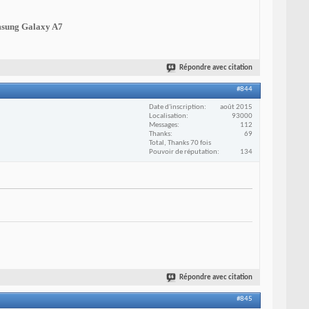
sung Galaxy A7
Répondre avec citation
#844
Date d'inscription
août 2015
Localisation
93000
Messages
112
Thanks
69
Total, Thanks 70 fois
Pouvoir de réputation
134
Répondre avec citation
#845