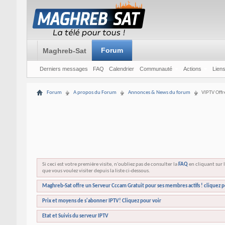
Forum
Maghreb-Sat
Derniers messages
FAQ
Calendrier
Communauté
Actions
Liens
Forum
A propos du Forum
Annonces & News du forum
VIPTV Offr
Si ceci est votre première visite, n'oubliez pas de consulter la
FAQ
en cliquant sur l
que vous voulez visiter depuis la liste ci-dessous.
Maghreb-Sat offre un Serveur Cccam Gratuit pour ses membres actifs ! cliquez p
Prix et moyens de s'abonner IPTV! Cliquez pour voir
Etat et Suivis du serveur IPTV