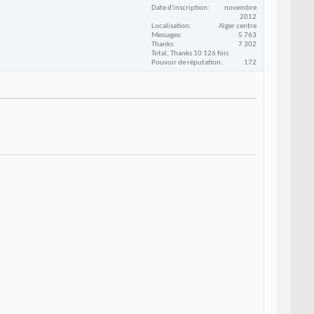
Date d'inscription
novembre
2012
Localisation
Alger centre
Messages
5 763
Thanks
7 302
Total, Thanks 10 126 fois
Pouvoir de réputation
172