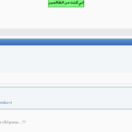
wpm&u=1
e rÃ©ponse....??