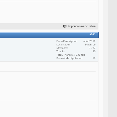
Répondre avec citation
#843
Date d'inscription
août 2012
Localisation
Maghreb
Messages
8 897
Thanks
30
Total, Thanks 19 239 fois
Pouvoir de réputation
10