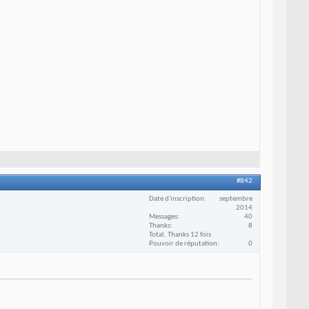
#842
Date d'inscription
septembre
2014
Messages
40
Thanks
8
Total, Thanks 12 fois
Pouvoir de réputation
0