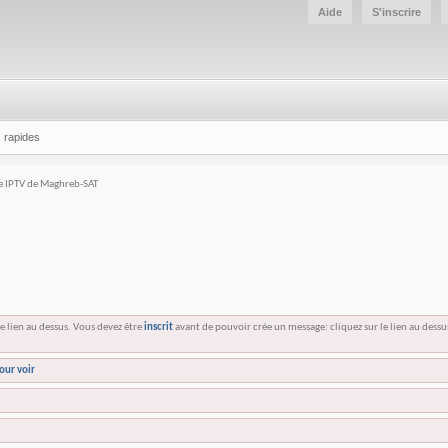
Aide
S'inscrire
 rapides
e IPTV de Maghreb-SAT
e lien au dessus. Vous devez être
inscrit
avant de pouvoir crée un message: cliquez sur le lien au dess
our voir