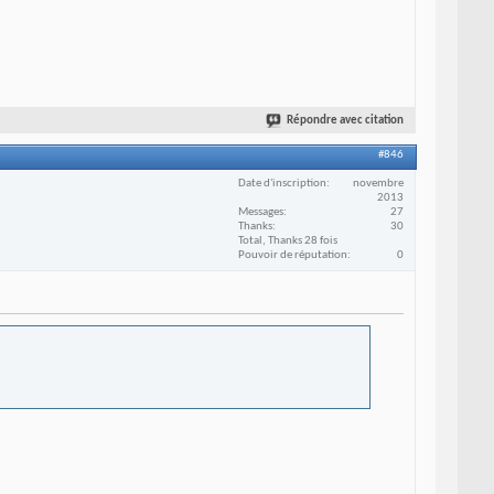
Répondre avec citation
#846
Date d'inscription
novembre
2013
Messages
27
Thanks
30
Total, Thanks 28 fois
Pouvoir de réputation
0