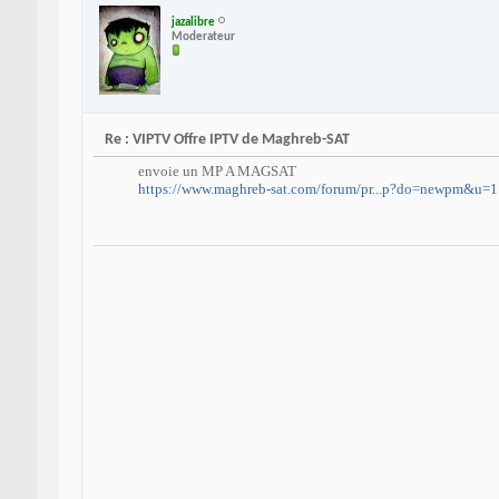
jazalibre
Moderateur
Re : VIPTV Offre IPTV de Maghreb-SAT
envoie un MP A MAGSAT
https://www.maghreb-sat.com/forum/pr...p?do=newpm&u=1