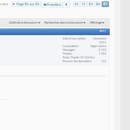
Page 85 sur 85
...
35
75
83
84
85
sur 850
Première
Outils de la discussion
Rechercher dans la discussion
Affichage
#841
Date d'inscription
novembre
2012
Localisation
Alger centre
Messages
5 763
Thanks
7 302
Total, Thanks 10 126 fois
Pouvoir de réputation
172