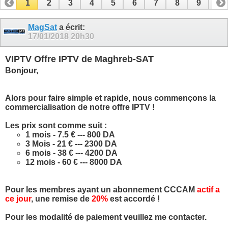
1
2
3
4
5
6
7
8
9
10
11
12
13
14
15
16
17
MagSat
a écrit:
17/01/2018
20h30
VIPTV Offre IPTV de Maghreb-SAT
Bonjour,
Alors pour faire simple et rapide, nous commençons la
commercialisation de notre offre IPTV !
Les prix sont comme suit :
1 mois - 7.5 € --- 800 DA
3 Mois - 21 € --- 2300 DA
6 mois - 38 € --- 4200 DA
12 mois - 60 € --- 8000 DA
Pour les membres ayant un abonnement CCCAM
actif a
ce jour
, une remise de
20%
est accordé !
Pour les modalité de paiement veuillez me contacter.