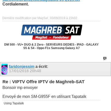
Cordialement.
Dernière modification par MagSat ; 03/09/2019 à
15h02
.
DM 500 - VU+ DUO & 2 Zero - SERVEURS DEDIES - IPAD - GALAXY
S5 & S4 - Oppo F1s Samsung Galaxy A7
faridonjessim
a écrit:
17/01/2018
20h48
Re : VIPTV Offre IPTV de Maghreb-SAT
Bonsoir mp envoyer
Envoyé de mon SM-G955F en utilisant Tapatalk
Using Tapatalk