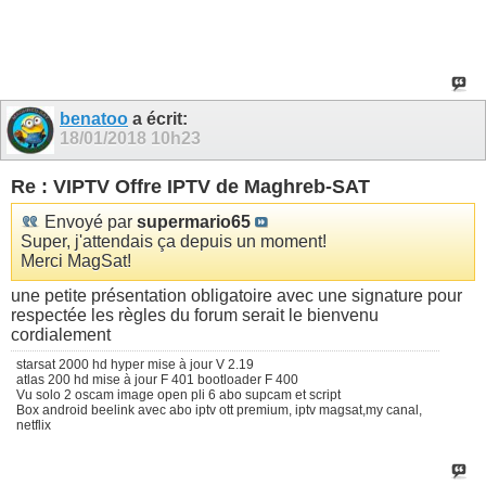
benatoo
a écrit:
18/01/2018
10h23
Re : VIPTV Offre IPTV de Maghreb-SAT
Envoyé par
supermario65
Super, j'attendais ça depuis un moment!
Merci MagSat!
une petite présentation obligatoire avec une signature pour
respectée les règles du forum serait le bienvenu
cordialement
starsat 2000 hd hyper mise à jour V 2.19
atlas 200 hd mise à jour F 401 bootloader F 400
Vu solo 2 oscam image open pli 6 abo supcam et script
Box android beelink avec abo iptv ott premium, iptv magsat,my canal,
netflix