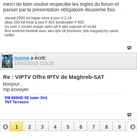
merci de bien vouloir respectée les regles du forum et
passer par ta presentation obligatoire deuxieme fois
starsat 2000 hd hyper mise à jour V 2.19
atlas 200 hd mise à jour F 401 bootloader F 400
Vu solo 2 oscam image open pli 6 abo supcam et script
Box android beelink avec abo iptv ott premium, iptv magsat,my canal,
netflix
nunno
a écrit:
18/01/2018
11h18
Re : VIPTV Offre IPTV de Maghreb-SAT
bonjour ,
mp envoyer
DM 800HD SE tuner 3in1
TNT Terrestre
1
2
3
4
5
6
7
8
9
10