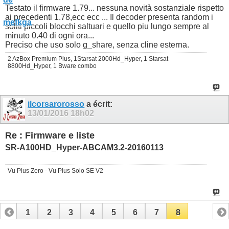
Testato il firmware 1.79... nessuna novità sostanziale rispetto
ai precedenti 1.78,ecc ecc ... Il decoder presenta random i
soliti piccoli blocchi saltuari e quello piu lungo sempre al
minuto 0.40 di ogni ora...
Preciso che uso solo g_share, senza cline esterna.
2 AzBox Premium Plus, 1Starsat 2000Hd_Hyper, 1 Starsat
8800Hd_Hyper, 1 Bware combo
ilcorsarorosso
a écrit:
13/01/2016
18h02
Re : Firmware e liste
SR-A100HD_Hyper-ABCAM3.2-20160113
Vu Plus Zero - Vu Plus Solo SE V2
1
2
3
4
5
6
7
8