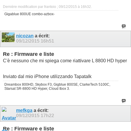
Dernière modification par frantoio ; 09/12/2015 à
16h32
.
Gigablue 800UE combo-azbox-
nicozan
a écrit:
09/12/2015
16h51
Re : Firmware e liste
C'è nessuno che mi spiega come riattivare L 8800 HD hyper
Inviato dal mio iPhone utilizzando Tapatalk
Dreambox 800HD, Skybox F3, Gigblue 800SE, ClarkeTech 5100C,
Starsat SR-8800 HD Hyper, Cloud Ibox 3.
mefkga
a écrit:
09/12/2015
17h22
Re : Firmware e liste