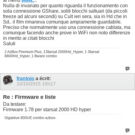
al menu
www..
..
Nulla di invariato per quanto riguarda il funzionamento con
sola connessione GShare, soliti blocchi saltuari (da piccoli
freeze ad alcuni secondi) su Cult ieri sera, sia in Hd che in
Sd.. il film rimaneva comunque ampiamente guardabile.
Preciso che normalmente uso una connessione cablata, ma
comunque facendo anche prove in WiFi non noto differenze
in merito ai citati blocchi
Saluti
2 AzBox Premium Plus, 1Starsat 2000Hd_Hyper, 1 Starsat
8800Hd_Hyper, 1 Bware combo
frantoio
a écrit:
10/10/2015
10h17
Re : Firmware e liste
Da testare:
Firmware 1.78 per starsat 2000 HD hyper
Gigablue 800UE combo-azbox-