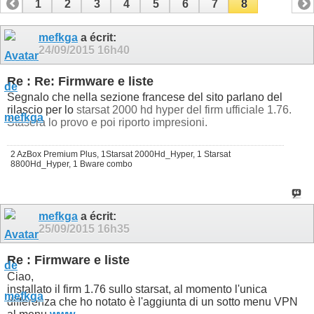
1
2
3
4
5
6
7
8
mefkga
a écrit:
24/09/2015
16h40
Re : Re: Firmware e liste
Segnalo che nella sezione francese del sito parlano del
rilascio per lo
starsat 2000 hd hyper del firm ufficiale 1.76.
Stasera lo provo e poi riporto impresioni.
2 AzBox Premium Plus, 1Starsat 2000Hd_Hyper, 1 Starsat
8800Hd_Hyper, 1 Bware combo
mefkga
a écrit:
25/09/2015
16h35
Re : Firmware e liste
Ciao,
installato il firm 1.76 sullo starsat, al momento l'unica
differenza che ho notato è l'aggiunta di un sotto menu VPN