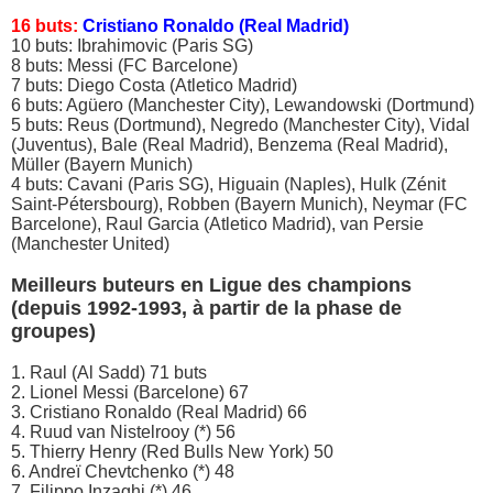
16 buts:
Cristiano Ronaldo (Real Madrid)
10 buts: Ibrahimovic (Paris SG)
8 buts: Messi (FC Barcelone)
7 buts: Diego Costa (Atletico Madrid)
6 buts: Agüero (Manchester City), Lewandowski (Dortmund)
5 buts: Reus (Dortmund), Negredo (Manchester City), Vidal
(Juventus), Bale (Real Madrid), Benzema (Real Madrid),
Müller (Bayern Munich)
4 buts: Cavani (Paris SG), Higuain (Naples), Hulk (Zénit
Saint-Pétersbourg), Robben (Bayern Munich), Neymar (FC
Barcelone), Raul Garcia (Atletico Madrid), van Persie
(Manchester United)
Meilleurs buteurs en Ligue des champions
(depuis 1992-1993, à partir de la phase de
groupes)
1. Raul (Al Sadd) 71 buts
2. Lionel Messi (Barcelone) 67
3. Cristiano Ronaldo (Real Madrid) 66
4. Ruud van Nistelrooy (*) 56
5. Thierry Henry (Red Bulls New York) 50
6. Andreï Chevtchenko (*) 48
7. Filippo Inzaghi (*) 46