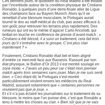
Ces derniers jours, le quotidien du Real Madrid a été troublé
par l’incertitude autour de la condition physique de Cristiano
Ronaldo, à quelques jours d’une demi-finale aller de Ligue
des champions face au Bayern Munich. Alors qu’il se
remettait d’une blessure musculaire, le Portugais aurait
tourné le dos au staff médical du club, pas assez efficace à
son goût, pour retrouver les terrains plus rapidement. Des
rumeurs qui ont eu le mérite d’agacer Carlo Ancelotti, qui
bottait en touche en conférence de presse d’avant-match : «
Cristiano a été blessé, il a suivi un traitement, cela fait trois
jours qu’il s’entraîne avec le groupe. C’est plus clair
maintenant ?
»
Finalement, Cristiano Ronaldo était bel et bien aligné
d’entrée ce mercredi face aux Bavarois. Rassuré par son
état physique, le Ballon d’Or 2013 s’est montré soulagé en
zone mixte. «
J’avais un peu peur car c’était mon premier
match après trois semaines sans jouer. Mais je me suis senti
bien.
» Ceci étant dit, le Portugais s’est montré
particulièrement virulent envers les médecins du Real
Madrid, assurant notamment que «
certaines personnes ne
voulaient pas que je joue.
»
Et s’il n’a pas éclairé les journalistes sur le traitement de sa
blessure, le moins que l’on puisse dire, c’est que Ronaldo a
tenu à mettre les choses au clair. «
Bien sûr que je ne vais