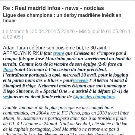
Re : Real madrid infos - news - noticias
Ligue des champions : un derby madrilène inédit en
finale
Le Monde.fr | 30.04.2014 à 23h20 • Mis à jour le 01.05.2014
à 00h05 |
Adan Turan célèbre son troisième but, le 30 avril. |
AFP/GLYN KIRK
Il faut
croire
que Chelsea ne s'’impose pas à
chaque fois que José Mourinho porte un survêtement au bord du
terrain. Comme lors de la victoire de son équipe (2-0) face au
Paris
-Saint-Germain à l’'occasion du tour précédent,
l'’entraîneur portugais a opté, mercredi 30 avril, pour le jogging
et la parka noirs des « Blues » pour
recevoir
l’'Atlético Madrid à
Stamford Bridge. Nettement moins élégant que son homologue
Diego Simeone, le « Special One » a assisté à la défaite (3 -1) de
ses
joueurs en demi-finale retour de
Ligue des champions
.
Double vainqueur de la plus prestigieuse des compétitions
continentales, en 2004 avec le FC Porto, puis en 2010 avec l'Inter
Milan, le Lusitanien ne participera donc pas à sa troisième finale
de C1, à Lisbonne le 24 mai. Natif de Setubal, cité située à 30 km
de la capitale portugaise, José Mourinho ne retrouvera pas à
l'’Estadio da Luz des Merengue qu’'il a coachés durant trois ans