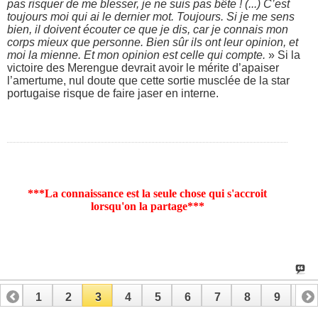
pas risquer de me blesser, je ne suis pas bête ! (...) C’est
toujours moi qui ai le dernier mot. Toujours. Si je me sens
bien, il doivent écouter ce que je dis, car je connais mon
corps mieux que personne. Bien sûr ils ont leur opinion, et
moi la mienne. Et mon opinion est celle qui compte.
» Si la
victoire des Merengue devrait avoir le mérite d’apaiser
l’amertume, nul doute que cette sortie musclée de la star
portugaise risque de faire jaser en interne.
***La connaissance est la seule chose qui s'accroit
lorsqu'on la partage***
1
2
3
4
5
6
7
8
9
10