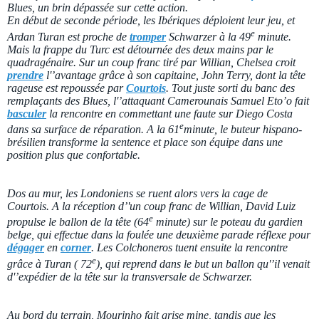
Blues, un brin dépassée sur cette action.
En début de seconde période, les Ibériques déploient leur jeu, et
e
Ardan Turan est proche de
tromper
Schwarzer à la 49
minute.
Mais la frappe du Turc est détournée des deux mains par le
quadragénaire. Sur un coup franc tiré par Willian, Chelsea croit
prendre
l'’avantage grâce à son capitaine, John Terry, dont la tête
rageuse est repoussée par
Courtois
. Tout juste sorti du banc des
remplaçants des Blues, l'’attaquant Camerounais Samuel Eto’o fait
basculer
la rencontre en commettant une faute sur Diego Costa
e
dans sa surface de réparation. A la 61
minute, le buteur hispano-
brésilien transforme la sentence et place son équipe dans une
position plus que confortable.
Dos au mur, les Londoniens se ruent alors vers la cage de
Courtois. A la réception d’'un coup franc de Willian, David Luiz
e
propulse le ballon de la tête (64
minute) sur le poteau du gardien
belge, qui effectue dans la foulée une deuxième parade réflexe pour
dégager
en
corner
. Les Colchoneros tuent ensuite la rencontre
e
grâce à Turan ( 72
), qui reprend dans le but un ballon qu'’il venait
d'’expédier de la tête sur la transversale de Schwarzer.
Au bord du terrain, Mourinho fait grise mine, tandis que les