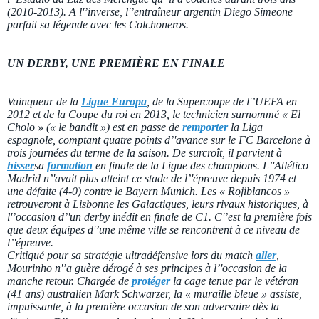
(2010-2013). A l'’inverse, l'’entraîneur argentin Diego Simeone
parfait sa légende avec les Colchoneros.
UN DERBY, UNE PREMIÈRE EN FINALE
Vainqueur de la
Ligue Europa
, de la Supercoupe de l'’UEFA en
2012 et de la Coupe du roi en 2013, le technicien surnommé
« El
Cholo »
(« le bandit ») est en passe de
remporter
la Liga
espagnole, comptant quatre points d’'avance sur le FC Barcelone à
trois journées du terme de la saison. De surcroît, il parvient à
hisser
sa
formation
en finale de la Ligue des champions. L’'Atlético
Madrid n’'avait plus atteint ce stade de l’'épreuve depuis 1974 et
une défaite (4-0) contre le Bayern Munich. Les « Rojiblancos »
retrouveront à Lisbonne les Galactiques, leurs rivaux historiques, à
l'’occasion d’'un derby inédit en finale de C1. C'’est la première fois
que deux équipes d'’une même ville se rencontrent à ce niveau de
l’'épreuve.
Critiqué pour sa stratégie ultradéfensive lors du match
aller
,
Mourinho n'’a guère dérogé à ses principes à l’'occasion de la
manche retour. Chargée de
protéger
la cage tenue par le vétéran
(41 ans) australien Mark Schwarzer, la « muraille bleue » assiste,
impuissante, à la première occasion de son adversaire dès la
e