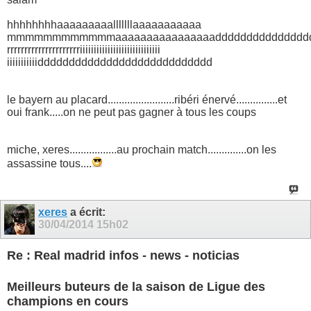
hhhhhhhhaaaaaaaaalllllllaaaaaaaaaaa
mmmmmmmmmmmmaaaaaaaaaaaaaaaaddddddddddddddddrr
rrrrrrrrrrrrrrrrrrrrriiiiiiiiiiiiiiiiiiiiiiiiiiiii
iiiiiiiiiiidddddddddddddddddddddddddddd
le bayern au placard........................ribéri énervé...............et
oui frank.....on ne peut pas gagner à tous les coups
miche, xeres.................au prochain match..............on les
assassine tous....
xeres
a écrit:
30/04/2014
15h02
Re : Real madrid infos - news - noticias
Meilleurs buteurs de la saison de
Ligue des
champions
en cours