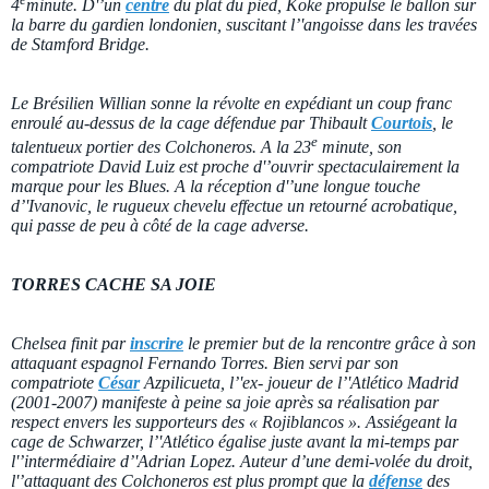
4
minute. D'’un
centre
du plat du pied, Koke propulse le ballon sur
la barre du gardien londonien, suscitant l’'angoisse dans les travées
de Stamford Bridge.
Le Brésilien Willian sonne la révolte en expédiant un coup franc
enroulé au-dessus de la cage défendue par Thibault
Courtois
, le
e
talentueux portier des Colchoneros. A la 23
minute, son
compatriote David Luiz est proche d'’ouvrir spectaculairement la
marque pour les Blues. A la réception d'’une longue touche
d’'Ivanovic, le rugueux chevelu effectue un retourné acrobatique,
qui passe de peu à côté de la cage adverse.
TORRES CACHE SA JOIE
Chelsea finit par
inscrire
le premier but de la rencontre grâce à son
attaquant espagnol Fernando Torres. Bien servi par son
compatriote
César
Azpilicueta, l’'ex- joueur de l’'Atlético Madrid
(2001-2007) manifeste à peine sa joie après sa réalisation par
respect envers les supporteurs des « Rojiblancos ». Assiégeant la
cage de Schwarzer, l’'Atlético égalise juste avant la mi-temps par
l'’intermédiaire d’'Adrian Lopez. Auteur d’une demi-volée du droit,
l'’attaquant des Colchoneros est plus prompt que la
défense
des