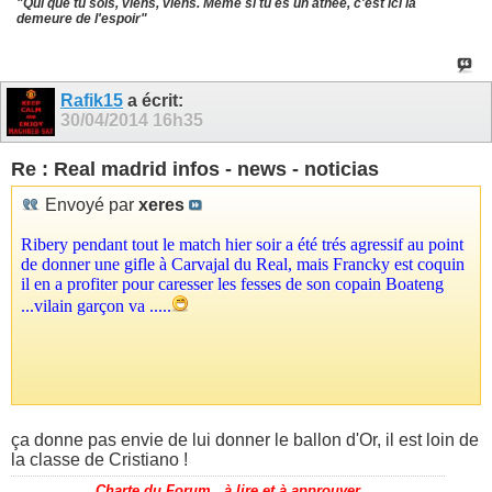
"Qui que tu sois, viens, viens. Même si tu es un athée, c'est ici la
demeure de l'espoir"
Rafik15
a écrit:
30/04/2014
16h35
Re : Real madrid infos - news - noticias
Envoyé par
xeres
Ribery pendant tout le match hier soir a été trés agressif au point
de donner une gifle à Carvajal du Real, mais Francky est coquin
il en a profiter pour caresser les fesses de son copain Boateng
...vilain garçon va .....
ça donne pas envie de lui donner le ballon d'Or, il est loin de
la classe de Cristiano !
Charte du Forum , à lire et à approuver