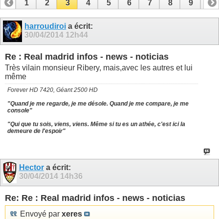
1
2
3
4
5
6
7
8
9
10
11
12
13
14
15
16
17
18
19
harroudiroi
a écrit:
30/04/2014
12h44
Re : Real madrid infos - news - noticias
Très vilain monsieur Ribery, mais,avec les autres et lui
même
Forever HD 7420, Géant 2500 HD
"Quand je me regarde, je me désole. Quand je me compare, je me
console"
"Qui que tu sois, viens, viens. Même si tu es un athée, c'est ici la
demeure de l'espoir"
Hector
a écrit:
30/04/2014
14h36
Re: Re : Real madrid infos - news - noticias
Envoyé par
xeres