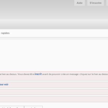
Aide
S'inscrire
 rapides
e lien au dessus. Vous devez être
inscrit
avant de pouvoir crée un message: cliquez sur le lien au dess
our voir