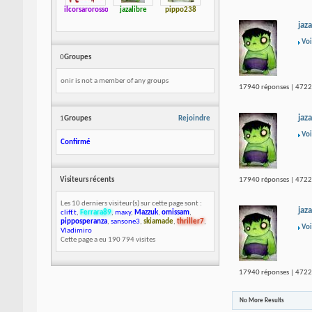
ilcorsarorosso
jazalibre
pippo238
jaza
Voi
0
Groupes
onir is not a member of any groups
17940 réponses | 47223
jaza
1
Groupes
Rejoindre
Voi
Confirmé
17940 réponses | 47223
Visiteurs récents
Les 10 derniers visiteur(s) sur cette page sont :
jaza
cliff.t
,
Ferrara89
,
maxy
,
Mazzuk
,
omissam
,
pipposperanza
,
sansone3
,
skiamade
,
thriller7
,
Voi
Vladimiro
Cette page a eu
190 794
visites
17940 réponses | 47223
No More Results