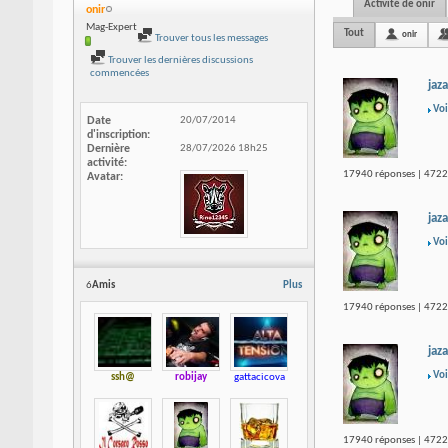
Activité de onir
onir
Mag-Expert
Tout
onir
Trouver tous les messages
Trouver les dernières discussions
commencées
jaza
Voi
Date
20/07/2014
d'inscription
Dernière
28/07/2026
18h25
activité
17940 réponses | 47223
Avatar
jaza
Voi
6
Amis
Plus
17940 réponses | 47223
jaza
Voi
ssh@
robijay
gattacicova
17940 réponses | 47223