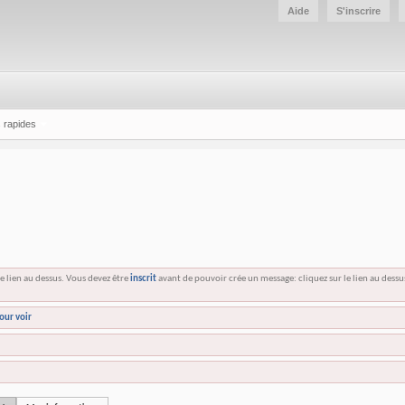
Aide
S'inscrire
 rapides
e lien au dessus. Vous devez être
inscrit
avant de pouvoir crée un message: cliquez sur le lien au dess
our voir