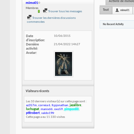
Activité de mimo
mimo01
Membres
Tout
mimo01
Trouver tous les messages
Trouver les dernières discussions
commencées
No Recent Activity
Date
10/06/2015
d'inscription
Dernière
21/04/2022
14h27
activité
Avatar
Visiteurs récents
Les 10 derniers visiteur(s) sur cette page sont :
az357m
,
correia 6
,
fcpjonathan
,
jazalibre
,
luchugsat
,
manix66
,
oxo59
,
pimpon60
,
ptitrobert
,
valdo19fr
Cette page a eu
11 330
visites