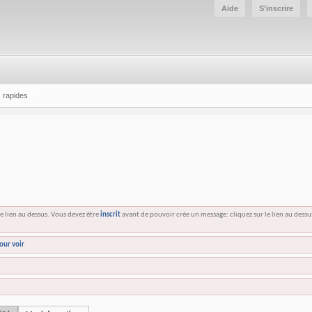
Aide
S'inscrire
 rapides
e lien au dessus. Vous devez être
inscrit
avant de pouvoir crée un message: cliquez sur le lien au dess
our voir