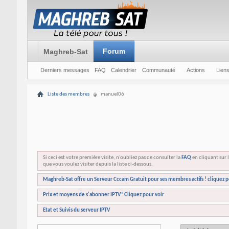
Forum
Maghreb-Sat
Derniers messages
FAQ
Calendrier
Communauté
Actions
Liens
Liste des membres
manuel06
Si ceci est votre première visite, n'oubliez pas de consulter la
FAQ
en cliquant sur l
que vous voulez visiter depuis la liste ci-dessous.
Maghreb-Sat offre un Serveur Cccam Gratuit pour ses membres actifs ! cliquez p
Prix et moyens de s'abonner IPTV! Cliquez pour voir
Etat et Suivis du serveur IPTV