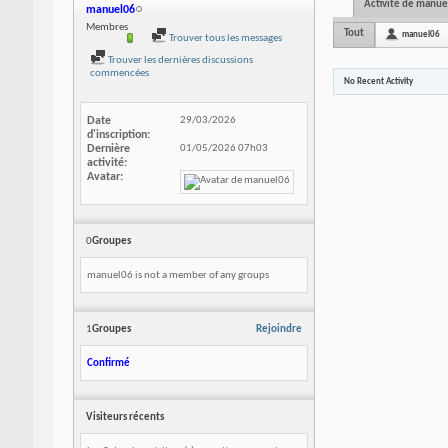
Activité de manue
manuel06
Membres
Tout
manuel06
Trouver tous les messages
Trouver les dernières discussions
commencées
No Recent Activity
Date
29/03/2026
d'inscription
Dernière
01/05/2026
07h03
activité
Avatar
0
Groupes
manuel06 is not a member of any groups
1
Groupes
Rejoindre
Confirmé
Visiteurs récents