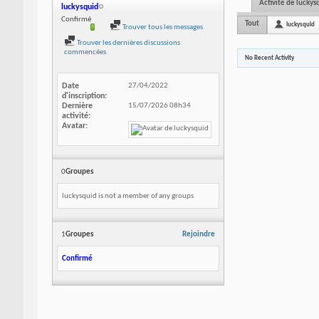
Activité de luckys
luckysquid
Confirmé
Tout
luckysquid
Trouver tous les messages
Trouver les dernières discussions
commencées
No Recent Activity
Date
27/04/2022
d'inscription
Dernière
15/07/2026
08h34
activité
Avatar
0
Groupes
luckysquid is not a member of any groups
1
Groupes
Rejoindre
Confirmé