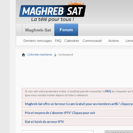
Forum
Maghreb-Sat
Derniers messages
FAQ
Calendrier
Communauté
Actions
Liens
Liste des membres
luckysquid
Si ceci est votre première visite, n'oubliez pas de consulter la
FAQ
en cliquant sur l
que vous voulez visiter depuis la liste ci-dessous.
Maghreb-Sat offre un Serveur Cccam Gratuit pour ses membres actifs ! cliquez p
Prix et moyens de s'abonner IPTV! Cliquez pour voir
Etat et Suivis du serveur IPTV