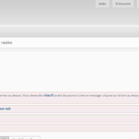
Aide
S'inscrire
 rapides
e lien au dessus. Vous devez être
inscrit
avant de pouvoir crée un message: cliquez sur le lien au dess
our voir