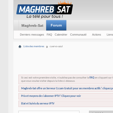
Forum
Maghreb-Sat
Derniers messages
FAQ
Calendrier
Communauté
Actions
Liens
Liste des membres
cuervo-azul
Si ceci est votre première visite, n'oubliez pas de consulter la
FAQ
en cliquant sur l
que vous voulez visiter depuis la liste ci-dessous.
Maghreb-Sat offre un Serveur Cccam Gratuit pour ses membres actifs ! cliquez p
Prix et moyens de s'abonner IPTV! Cliquez pour voir
Etat et Suivis du serveur IPTV