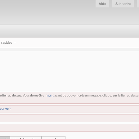
Aide
S'inscrire
 rapides
e lien au dessus. Vous devez être
inscrit
avant de pouvoir crée un message: cliquez sur le lien au dess
our voir