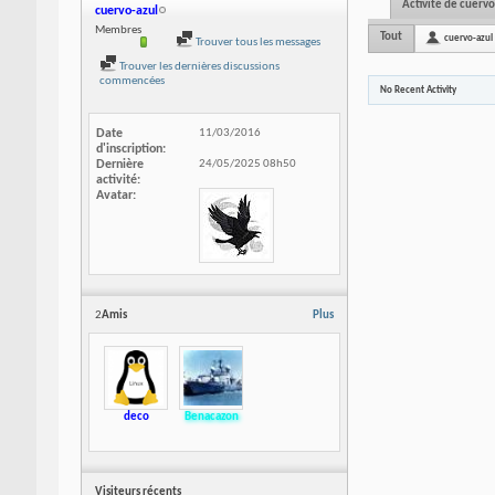
Activité de cuervo
cuervo-azul
Membres
Tout
cuervo-azul
Trouver tous les messages
Trouver les dernières discussions
commencées
No Recent Activity
Date
11/03/2016
d'inscription
Dernière
24/05/2025
08h50
activité
Avatar
2
Amis
Plus
deco
Benacazon
Visiteurs récents