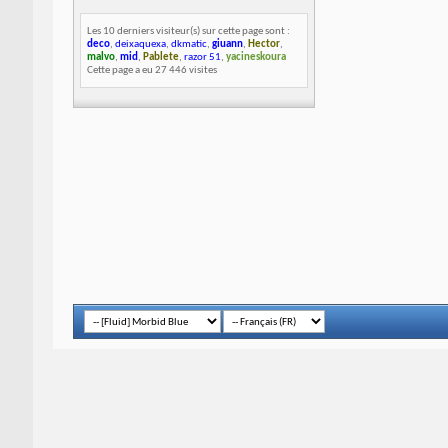
Les 10 derniers visiteur(s) sur cette page sont :
deco
,
deixaquexa
,
dkmatic
,
giuann
,
Hector
,
malvo
,
mid
,
Pablete
,
razor 51
,
yacineskoura
Cette page a eu
27 446
visites