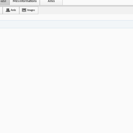
-azul
Mes informations
Amis
Amis
Images