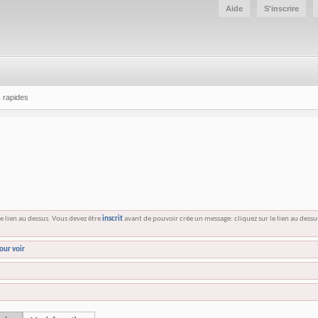
Aide
S'inscrire
 rapides
e lien au dessus. Vous devez être
inscrit
avant de pouvoir crée un message: cliquez sur le lien au dess
our voir