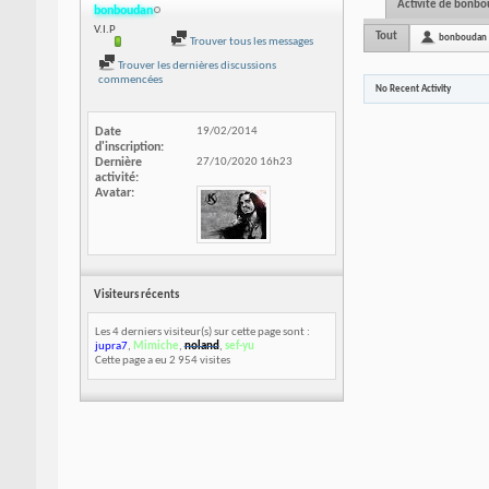
Activité de bonb
bonboudan
V.I.P
Tout
bonboudan
Trouver tous les messages
Trouver les dernières discussions
commencées
No Recent Activity
Date
19/02/2014
d'inscription
Dernière
27/10/2020
16h23
activité
Avatar
Visiteurs récents
Les 4 derniers visiteur(s) sur cette page sont :
jupra7
,
Mimiche
,
noland
,
sef-yu
Cette page a eu
2 954
visites