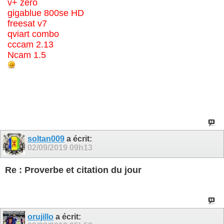
v+ zero
gigablue 800se HD
freesat v7
qviart combo
cccam 2.13
Ncam 1.5
soltan009
a écrit:
02/09/2019
09h13
Re : Proverbe et citation du jour
orujillo
a écrit: