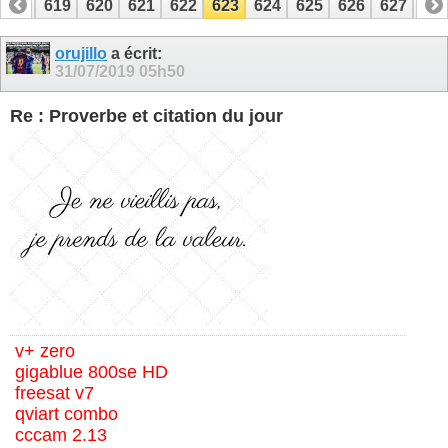
618
619
620
621
622
623
624
625
626
627
62
638
639
orujillo
a écrit:
31/07/2019
05h50
Re : Proverbe et citation du jour
v+ zero
gigablue 800se HD
freesat v7
qviart combo
cccam 2.13