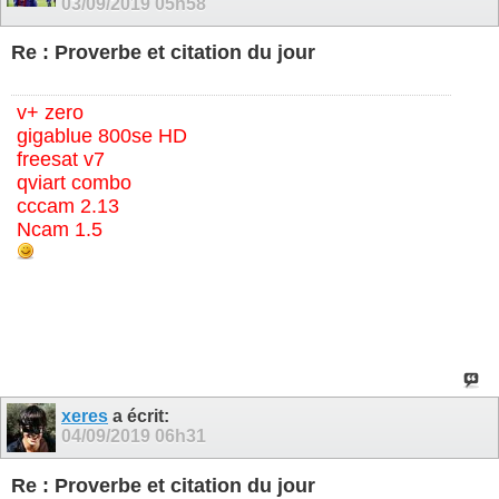
03/09/2019
05h58
Re : Proverbe et citation du jour
v+ zero
gigablue 800se HD
freesat v7
qviart combo
cccam 2.13
Ncam 1.5
xeres
a écrit:
04/09/2019
06h31
Re : Proverbe et citation du jour