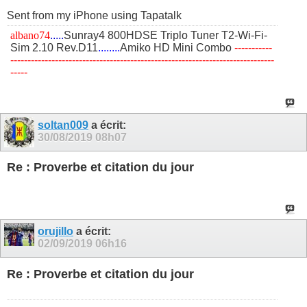
Sent from my iPhone using Tapatalk
albano74
.....
Sunray4 800HDSE Triplo Tuner T2-Wi-Fi-
Sim 2.10 Rev.D11
........
Amiko HD Mini Combo
​-----------
-----------------------------------------------------------------------------
-----
soltan009
a écrit:
30/08/2019
08h07
Re : Proverbe et citation du jour
orujillo
a écrit:
02/09/2019
06h16
Re : Proverbe et citation du jour