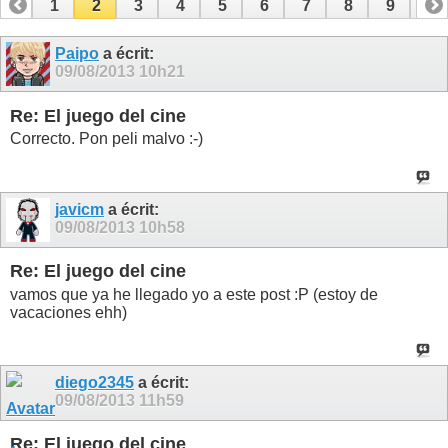
1
2
3
4
5
6
7
8
9
10
11
12
13
14
15
16
17
18
Paipo
a écrit:
09/08/2013
10h21
Re: El juego del cine
Correcto. Pon peli malvo :-)
javicm
a écrit:
09/08/2013
10h58
Re: El juego del cine
vamos que ya he llegado yo a este post :P (estoy de
vacaciones ehh)
diego2345
a écrit:
09/08/2013
11h59
Re: El juego del cine