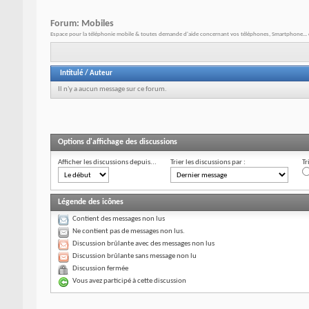
Forum:
Mobiles
Espace pour la téléphonie mobile & toutes demande d'aide concernant vos téléphones, Smartphone... 
Intitulé
/
Auteur
Il n'y a aucun message sur ce forum.
Options d'affichage des discussions
Afficher les discussions depuis...
Trier les discussions par :
Tr
Légende des icônes
Contient des messages non lus
Ne contient pas de messages non lus.
Discussion brûlante avec des messages non lus
Discussion brûlante sans message non lu
Discussion fermée
Vous avez participé à cette discussion