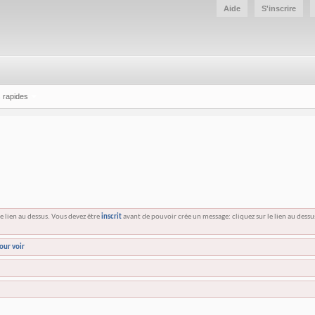
Aide
S'inscrire
 rapides
e lien au dessus. Vous devez être
inscrit
avant de pouvoir crée un message: cliquez sur le lien au dess
our voir