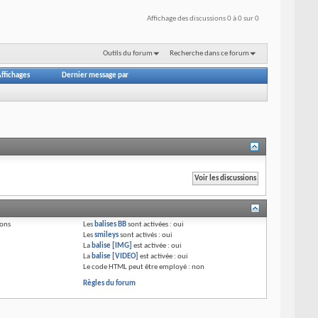
Affichage des discussions 0 à 0 sur 0
Outils du forum
Recherche dans ce forum
ffichages
Dernier message par
ions
Les
balises BB
sont activées :
oui
Les
smileys
sont activés :
oui
La
balise [IMG]
est activée :
oui
La
balise [VIDEO]
est activée :
oui
Le code HTML peut être employé :
non
Règles du forum