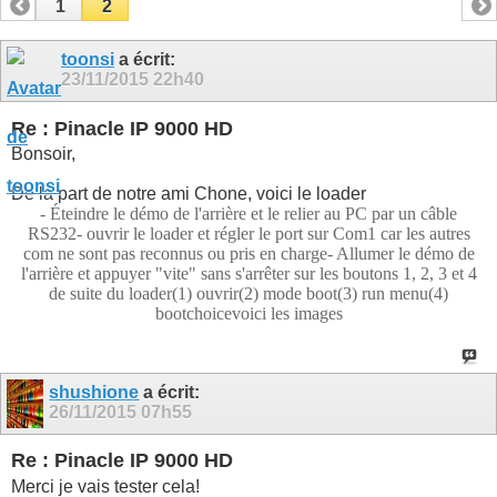
1
2
toonsi
a écrit:
23/11/2015
22h40
Re : Pinacle IP 9000 HD
Bonsoir,
De la part de notre ami Chone, voici le loader
- Éteindre le démo de l'arrière et le relier au PC par un câble
RS232
- ouvrir le loader et régler le port sur Com1 car les autres
com ne sont pas reconnus ou pris en charge
- Allumer le démo de
l'arrière et appuyer "vite" sans s'arrêter sur les boutons 1, 2, 3 et 4
de suite du loader
(1) ouvrir
(2) mode boot
(3) run menu
(4)
bootchoice
voici les images
shushione
a écrit:
26/11/2015
07h55
Re : Pinacle IP 9000 HD
Merci je vais tester cela!