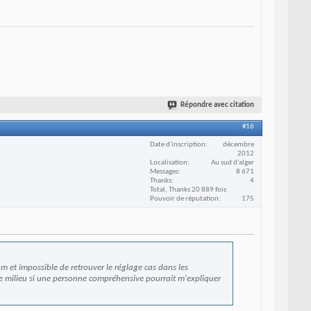
Répondre avec citation
#16
Date d'inscription
décembre
2012
Localisation
Au sud d'alger
Messages
8 671
Thanks
4
Total, Thanks 20 889 fois
Pouvoir de réputation
175
m et impossible de retrouver le réglage cas dans les
ce milieu si une personne compréhensive pourrait m'expliquer