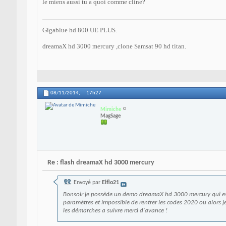
le miens aussi tu a quoi comme cline?
Gigablue hd 800 UE PLUS.
dreamaX hd 3000 mercury ,clone Samsat 90 hd titan.
08/11/2014,
17h27
Mimiche
MagSage
Re : flash dreamaX hd 3000 mercury
Envoyé par
Elflo21
Bonsoir je possède un demo dreamaX hd 3000 mercury qui est arr
paramètres et impossible de rentrer les codes 2020 ou alors 
les démarches a suivre merci d'avance !