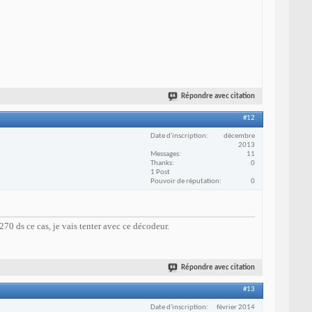
Répondre avec citation
#12
Date d'inscription
décembre
2013
Messages
11
Thanks
0
1 Post
Pouvoir de réputation
0
270 ds ce cas, je vais tenter avec ce décodeur.
Répondre avec citation
#13
Date d'inscription
février 2014