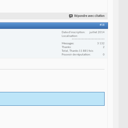
Répondre avec citation
#18
Date d'inscription
juillet 2014
Localisation
***********************
Messages
3 132
Thanks
2
Total, Thanks 11 881 fois
Pouvoir de réputation
0