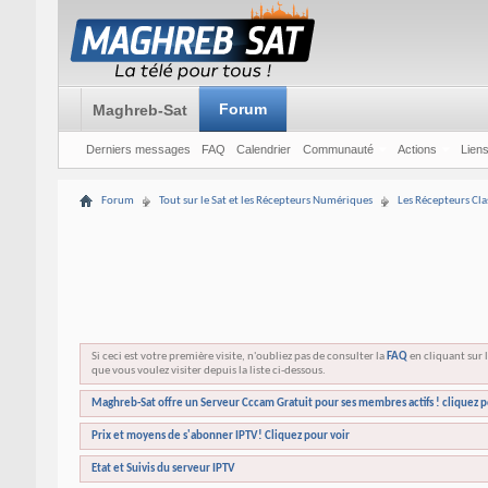
Forum
Maghreb-Sat
Derniers messages
FAQ
Calendrier
Communauté
Actions
Liens
Forum
Tout sur le Sat et les Récepteurs Numériques
Les Récepteurs Cla
Si ceci est votre première visite, n'oubliez pas de consulter la
FAQ
en cliquant sur l
que vous voulez visiter depuis la liste ci-dessous.
Maghreb-Sat offre un Serveur Cccam Gratuit pour ses membres actifs ! cliquez p
Prix et moyens de s'abonner IPTV! Cliquez pour voir
Etat et Suivis du serveur IPTV