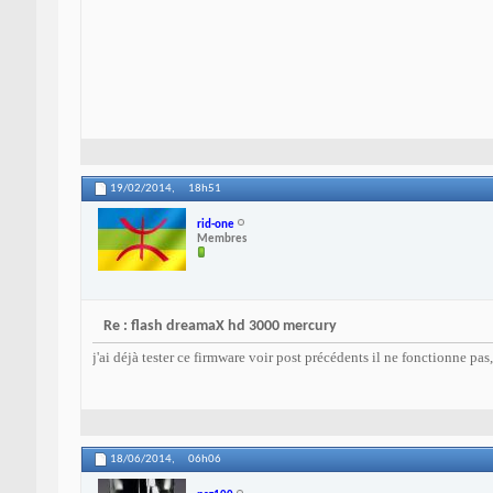
19/02/2014,
18h51
rid-one
Membres
Re : flash dreamaX hd 3000 mercury
j'ai déjà tester ce firmware voir post précédents il ne fonctionne pas
18/06/2014,
06h06