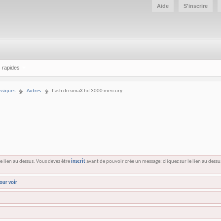
Aide
S'inscrire
 rapides
ssiques
Autres
flash dreamaX hd 3000 mercury
e lien au dessus. Vous devez être
inscrit
avant de pouvoir crée un message: cliquez sur le lien au dess
our voir