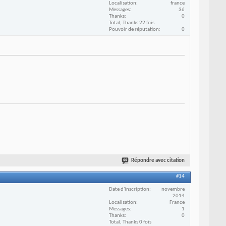
Localisation
france
Messages
36
Thanks
0
Total, Thanks 22 fois
Pouvoir de réputation
0
Répondre avec citation
#14
Date d'inscription
novembre
2014
Localisation
France
Messages
1
Thanks
0
Total, Thanks 0 fois