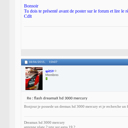
Bonsoir
Tu dois te présenté avant de poster sur le forum et lire le
Cdlt
18/06/2015,
15h07
spit59
Membres
Re : flash dreamaX hd 3000 mercury
Bonjour je possede un dremax hd 3000 mercury et je recherche un fl
Dreamax hd 3000 mercury
antenne plate 2 tete sur astra 19.2