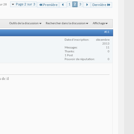
Page 2 sur 3
1
2
3
sur 28
Première
Dernière
Outils de la discussion
Rechercher dans la discussion
Affichage
#11
Date d'inscription
décembre
2013
Messages
11
Thanks
0
1 Post
Pouvoir de réputation
0
 dc il