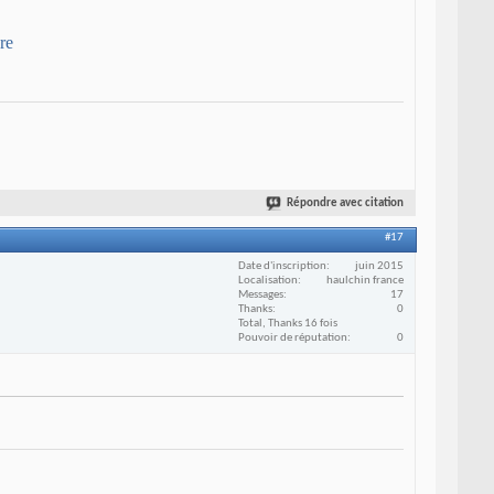
re
Répondre avec citation
#17
Date d'inscription
juin 2015
Localisation
haulchin france
Messages
17
Thanks
0
Total, Thanks 16 fois
Pouvoir de réputation
0