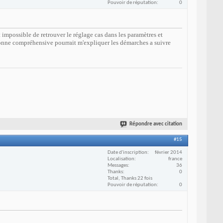
Pouvoir de réputation
0
 impossible de retrouver le réglage cas dans les paramètres et
rsonne compréhensive pourrait m'expliquer les démarches a suivre
Répondre avec citation
#15
Date d'inscription
février 2014
Localisation
france
Messages
36
Thanks
0
Total, Thanks 22 fois
Pouvoir de réputation
0