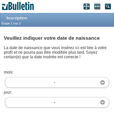
S'identifier
S'inscrire
Style classique
Haut de page
Powered by
vBulletin®
Version 4.2.5
Inscription
Copyright © 2026 vBulletin Solutions, Inc. All rights reserved.
.
Étape 1 sur 2
Bitcoin payment gateway by © 2026
JoranDesign
.
Copyright
Maghreb-Sat.com
2012-2023
Veuillez indiquer votre date de naissance
La date de naissance que vous insérez ici est liée à votre
profil et ne pourra pas être modifiée plus tard. Soyez
certain(e) que la date insérée est correcte !
mois:
-
jour:
-