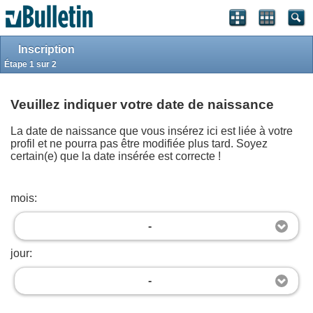
S'identifier
S'inscrire
Style classique
Haut de page
Powered by
vBulletin®
Version 4.2.5
Inscription
Copyright © 2026 vBulletin Solutions, Inc. All rights reserved.
.
Étape 1 sur 2
Bitcoin payment gateway by © 2026
JoranDesign
.
Copyright
Maghreb-Sat.com
2012-2023
Veuillez indiquer votre date de naissance
La date de naissance que vous insérez ici est liée à votre
profil et ne pourra pas être modifiée plus tard. Soyez
certain(e) que la date insérée est correcte !
mois:
-
jour:
-