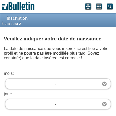
S'identifier
S'inscrire
Style classique
Haut de page
Powered by
vBulletin®
Version 4.2.5
Inscription
Copyright © 2026 vBulletin Solutions, Inc. All rights reserved.
.
Étape 1 sur 2
Bitcoin payment gateway by © 2026
JoranDesign
.
Copyright
Maghreb-Sat.com
2012-2023
Veuillez indiquer votre date de naissance
La date de naissance que vous insérez ici est liée à votre
profil et ne pourra pas être modifiée plus tard. Soyez
certain(e) que la date insérée est correcte !
mois:
-
jour:
-