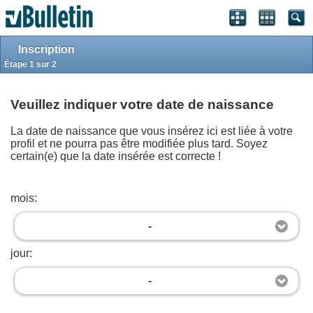
S'identifier
S'inscrire
Style classique
Haut de page
Powered by
vBulletin®
Version 4.2.5
Inscription
Copyright © 2026 vBulletin Solutions, Inc. All rights reserved.
.
Étape 1 sur 2
Bitcoin payment gateway by © 2026
JoranDesign
.
Copyright
Maghreb-Sat.com
2012-2023
Veuillez indiquer votre date de naissance
La date de naissance que vous insérez ici est liée à votre
profil et ne pourra pas être modifiée plus tard. Soyez
certain(e) que la date insérée est correcte !
mois:
-
jour:
-