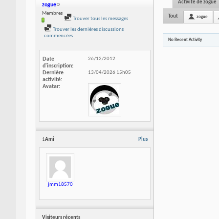
Activité de zogue
zogue
Membres
Tout
zogue
Trouver tous les messages
Trouver les dernières discussions
commencées
No Recent Activity
Date
26/12/2012
d'inscription
Dernière
13/04/2026
15h05
activité
Avatar
1
Ami
Plus
jmm18570
Visiteurs récents