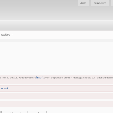
Aide
S'inscrire
 rapides
e lien au dessus. Vous devez être
inscrit
avant de pouvoir crée un message: cliquez sur le lien au dess
our voir