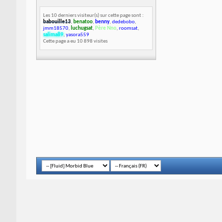
Les 10 derniers visiteur(s) sur cette page sont :
babouille13
,
benatoo
,
benny
,
dedebobo
,
jmm18570
,
luchugsat
,
Père Nno
,
roomsat
,
salima89
,
yasora559
Cette page a eu
10 898
visites