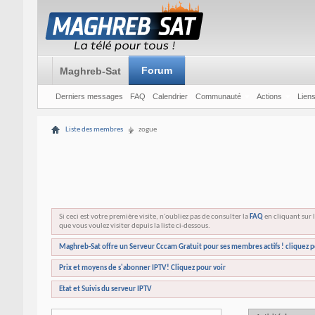
Forum
Maghreb-Sat
Derniers messages
FAQ
Calendrier
Communauté
Actions
Liens
Liste des membres
zogue
Si ceci est votre première visite, n'oubliez pas de consulter la
FAQ
en cliquant sur l
que vous voulez visiter depuis la liste ci-dessous.
Maghreb-Sat offre un Serveur Cccam Gratuit pour ses membres actifs ! cliquez p
Prix et moyens de s'abonner IPTV! Cliquez pour voir
Etat et Suivis du serveur IPTV