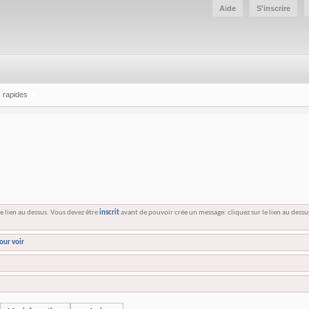
Aide
S'inscrire
 rapides
e lien au dessus. Vous devez être
inscrit
avant de pouvoir crée un message: cliquez sur le lien au dess
our voir