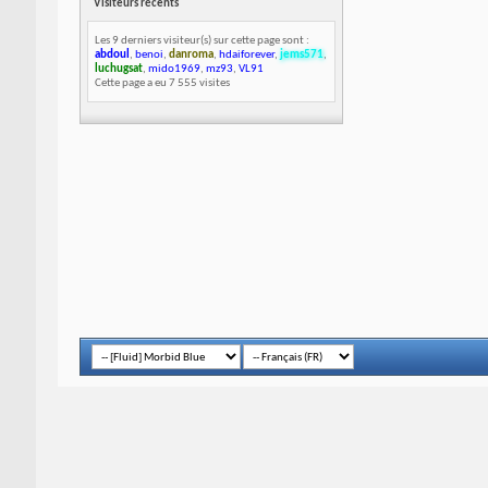
Visiteurs récents
Les 9 derniers visiteur(s) sur cette page sont :
abdoul
,
benoi
,
danroma
,
hdaiforever
,
jems571
,
luchugsat
,
mido1969
,
mz93
,
VL91
Cette page a eu
7 555
visites