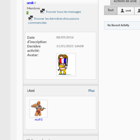
Activité de urok
urok
Membres
Tout
urok
Trouver tous les messages
Trouver les dernières discussions
commencées
No Recent Activity
Date
08/09/2016
d'inscription
Dernière
11/01/2021
16h08
activité
Avatar
1
Ami
Plus
mz93