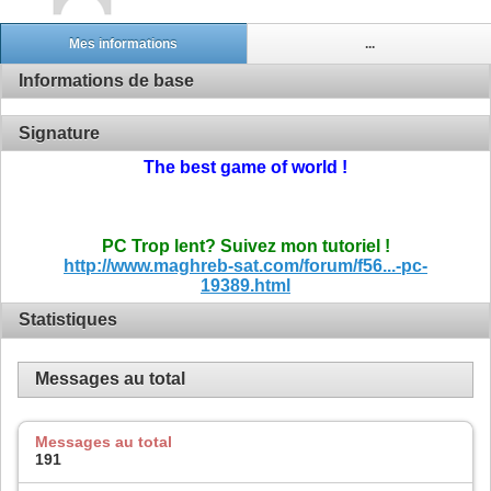
Mes informations
...
Informations de base
Signature
The best game of world !
PC Trop lent? Suivez mon tutoriel !
http://www.maghreb-sat.com/forum/f56...-pc-
19389.html
Statistiques
Messages au total
Messages au total
191