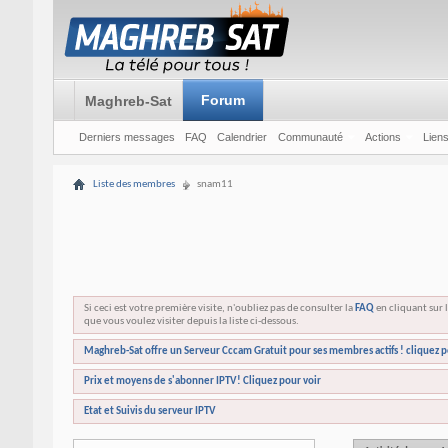
Forum
Maghreb-Sat
Derniers messages
FAQ
Calendrier
Communauté
Actions
Liens
Liste des membres
snam11
Si ceci est votre première visite, n'oubliez pas de consulter la
FAQ
en cliquant sur l
que vous voulez visiter depuis la liste ci-dessous.
Maghreb-Sat offre un Serveur Cccam Gratuit pour ses membres actifs ! cliquez p
Prix et moyens de s'abonner IPTV! Cliquez pour voir
Etat et Suivis du serveur IPTV