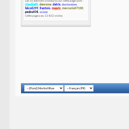
Les 10 derniers visiteur(s) sur cette page sont :
claudia65
,
danroma
,
datrix
,
doctordom
,
falco6299
,
frantoio
,
maxric
,
mercurio07100
,
pedro976
,
vcinzz
Cette page a eu
12 832
visites