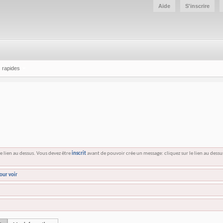
Aide
S'inscrire
 rapides
e lien au dessus. Vous devez être
inscrit
avant de pouvoir crée un message: cliquez sur le lien au dess
our voir