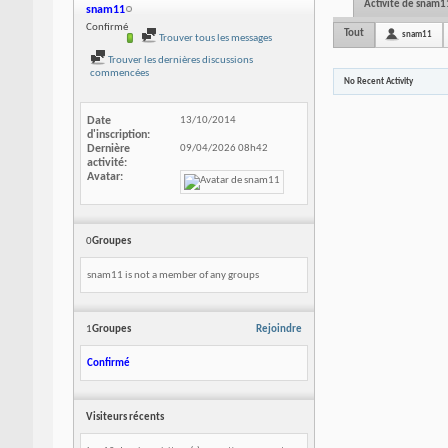
Activité de snam1
snam11
Confirmé
Tout
snam11
Trouver tous les messages
Trouver les dernières discussions
commencées
No Recent Activity
Date
13/10/2014
d'inscription
Dernière
09/04/2026
08h42
activité
Avatar
0
Groupes
snam11 is not a member of any groups
1
Groupes
Rejoindre
Confirmé
Visiteurs récents