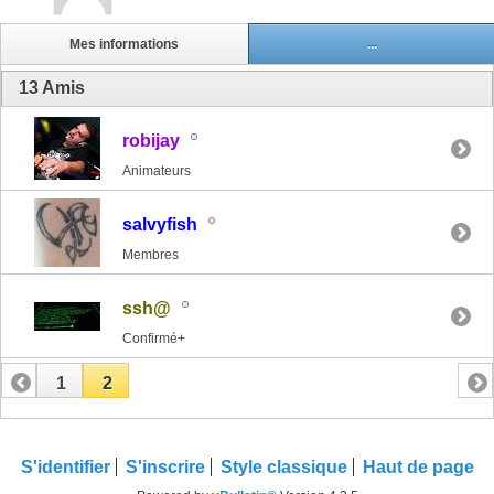
Mes informations
...
13
Amis
robijay
Animateurs
salvyfish
Membres
ssh@
Confirmé+
1
2
S'identifier
S'inscrire
Style classique
Haut de page