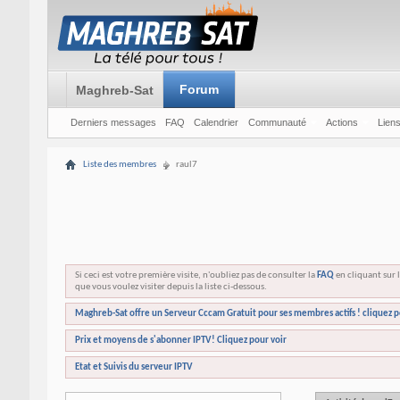
Forum
Maghreb-Sat
Derniers messages
FAQ
Calendrier
Communauté
Actions
Liens
Liste des membres
raul7
Si ceci est votre première visite, n'oubliez pas de consulter la
FAQ
en cliquant sur l
que vous voulez visiter depuis la liste ci-dessous.
Maghreb-Sat offre un Serveur Cccam Gratuit pour ses membres actifs ! cliquez p
Prix et moyens de s'abonner IPTV! Cliquez pour voir
Etat et Suivis du serveur IPTV