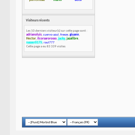
porreirosat
malvo
deco
Visiteurs récents
Les 10 derniers visiteur(s) sur cette page sont :
adrianoluis
,
cuervo-azul
,
freeze
,
giuann
,
Hector
,
ilcorsarorosso
,
jacky
,
jazalibre
,
nasser0175
,
raul777
Cette page a eu
83 339
visites