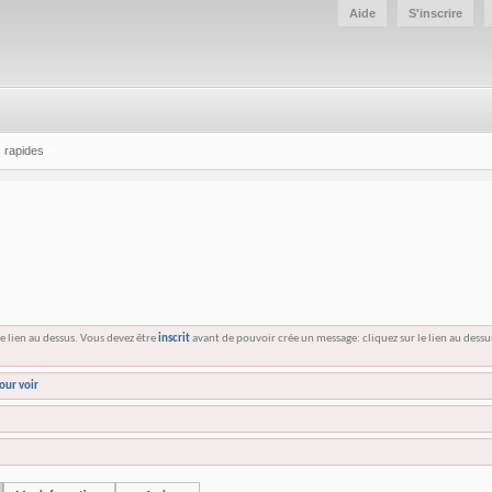
Aide
S'inscrire
 rapides
e lien au dessus. Vous devez être
inscrit
avant de pouvoir crée un message: cliquez sur le lien au dess
our voir