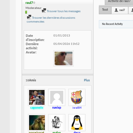
Activité de raul7
raul7
Moderateur
Tout
raul7
Trouver tous les messages
Trouver les dernières discussions
commencées
No Recent Activity
Date
01/01/2013
d'inscription
Dernière
05/04/2026
11h52
activité
Avatar
18
Amis
Plus
caponetv
navixp
isral84