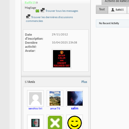
Activité de Rafik1
Rafik15
MagSage
Tout
Rafik15
Trouver tous les messages
Trouver les dernières discussions
commencées
No Recent Activity
Date
29/11/2012
d'inscription
Dernière
10/04/2025
23h38
activité
Avatar
57
Amis
Plus
serxhio liri
amar76
xalim