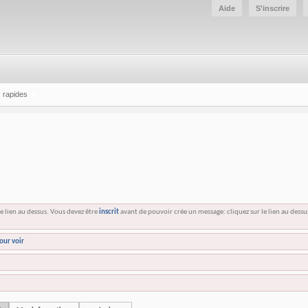
Aide
S'inscrire
 rapides
e lien au dessus. Vous devez être
inscrit
avant de pouvoir crée un message: cliquez sur le lien au dess
our voir