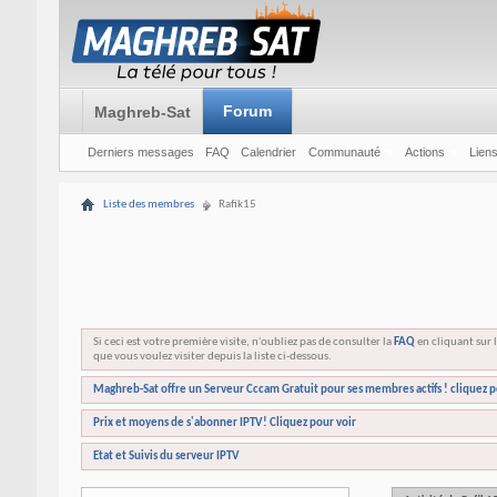
Forum
Maghreb-Sat
Derniers messages
FAQ
Calendrier
Communauté
Actions
Liens
Liste des membres
Rafik15
Si ceci est votre première visite, n'oubliez pas de consulter la
FAQ
en cliquant sur l
que vous voulez visiter depuis la liste ci-dessous.
Maghreb-Sat offre un Serveur Cccam Gratuit pour ses membres actifs ! cliquez p
Prix et moyens de s'abonner IPTV! Cliquez pour voir
Etat et Suivis du serveur IPTV