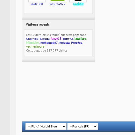
stef2008
zifou26379
Gosh69
Visiteurs récents
Les 10 derniers visiteur(s) sur cette page sont :
Charly68
,
Claudy
,
funzy15
,
Huss93
,
jazalibre
,
Mimiche
,
mohamed67
,
moussa
,
PropJoe
,
yacineskoura
Cette page a eu
357 297
visites