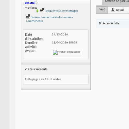
Activité de pascua
pascual
Membres
Tout
pascual
Trouver tous les messages
Trouver les dernières discussions
commencées
No Recent Activity
Date
24/12/2016
d'inscription
Dernière
11/04/2026
15h28
activité
Avatar
Visiteurs récents
Cette page a eu
4 433
visites