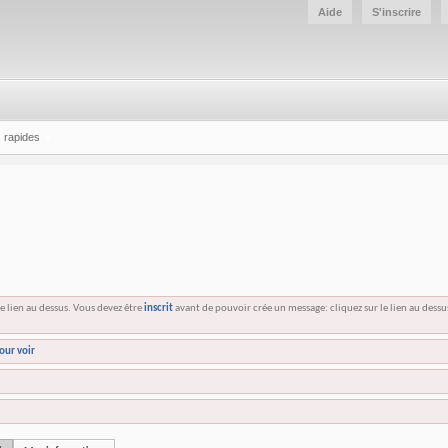
Aide
S'inscrire
 rapides
e lien au dessus. Vous devez être
inscrit
avant de pouvoir crée un message: cliquez sur le lien au dess
our voir