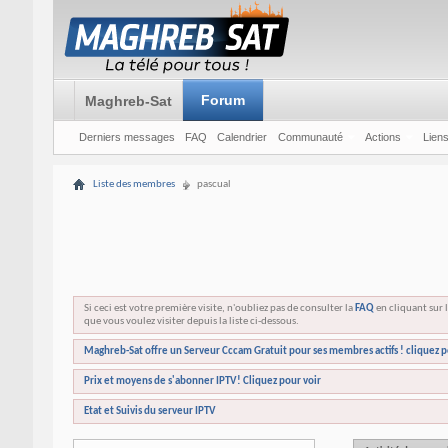
Forum
Maghreb-Sat
Derniers messages
FAQ
Calendrier
Communauté
Actions
Liens
Liste des membres
pascual
Si ceci est votre première visite, n'oubliez pas de consulter la
FAQ
en cliquant sur l
que vous voulez visiter depuis la liste ci-dessous.
Maghreb-Sat offre un Serveur Cccam Gratuit pour ses membres actifs ! cliquez p
Prix et moyens de s'abonner IPTV! Cliquez pour voir
Etat et Suivis du serveur IPTV