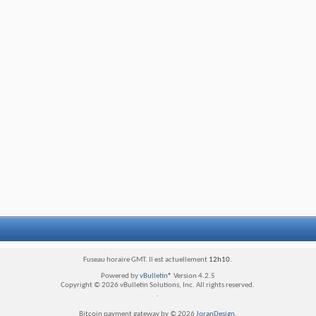
Fuseau horaire GMT. Il est actuellement
12h10
.
Powered by
vBulletin®
Version 4.2.5
Copyright © 2026 vBulletin Solutions, Inc. All rights reserved.
.
Bitcoin payment gateway by © 2026
JoranDesign
.