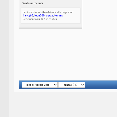
Visiteurs récents
Les 4 derniers visiteur(s) sur cette page sont :
francy66
,
leon360
,
olpo2
,
tomms
Cette page a eu
46 171
visites