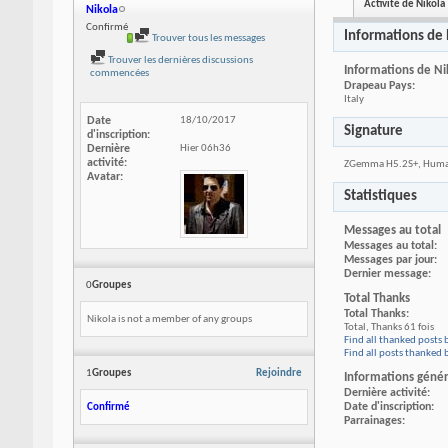
Activité de Nikola
Nikola
Confirmé
Informations de
Trouver tous les messages
Trouver les dernières discussions
Informations de Ni
commencées
Drapeau Pays:
Italy
Date
18/10/2017
Signature
d'inscription
Dernière
Hier
06h36
activité
ZGemma H5.2S+, Humax
Avatar
Statistiques
Messages au total
Messages au total
Messages par jour
Dernier message
0
Groupes
Total Thanks
Total Thanks
Nikola is not a member of any groups
Total, Thanks 61 fois
Find all thanked posts 
Find all posts thanked 
1
Groupes
Rejoindre
Informations génér
Dernière activité
Date d'inscription
Confirmé
Parrainages