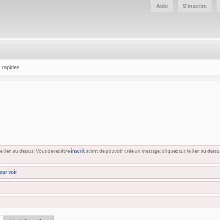
Aide
S'inscrire
 rapides
e lien au dessus. Vous devez être
inscrit
avant de pouvoir crée un message: cliquez sur le lien au dess
our voir