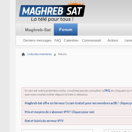
Forum
Maghreb-Sat
Derniers messages
FAQ
Calendrier
Communauté
Actions
Liens
Liste des membres
Nikola
Si ceci est votre première visite, n'oubliez pas de consulter la
FAQ
en cliquant sur l
que vous voulez visiter depuis la liste ci-dessous.
Maghreb-Sat offre un Serveur Cccam Gratuit pour ses membres actifs ! cliquez p
Prix et moyens de s'abonner IPTV! Cliquez pour voir
Etat et Suivis du serveur IPTV