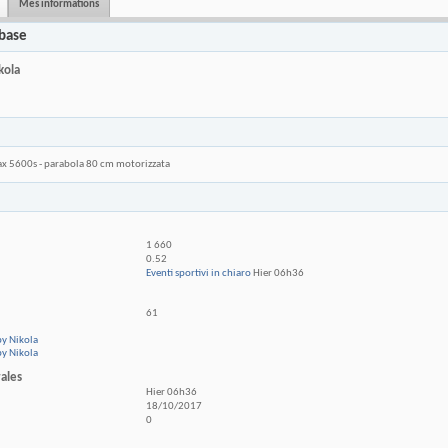
Mes informations
 base
kola
 5600s - parabola 80 cm motorizzata
1 660
0.52
Eventi sportivi in chiaro
Hier
06h36
61
by Nikola
by Nikola
ales
Hier
06h36
18/10/2017
0