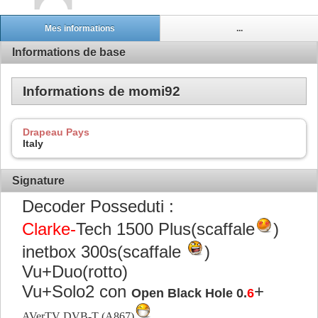
Mes informations
...
Informations de base
Informations de momi92
Drapeau Pays
Italy
Signature
Decoder Posseduti :
Clarke-
Tech 1500 Plus(scaffale
)
inetbox 300s(scaffale
)
Vu+Duo(rotto)
Vu+Solo2 con
+
Open Black Hole 0.
6
AVerTV DVB-T (A867)