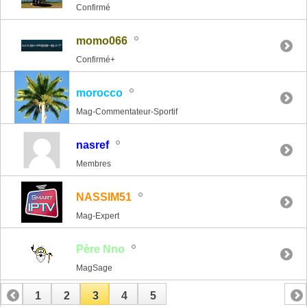
Confirmé
momo066
Confirmé+
morocco
Mag-Commentateur-Sportif
nasref
Membres
NASSIM51
Mag-Expert
Père Nno
MagSage
1
2
3
4
5