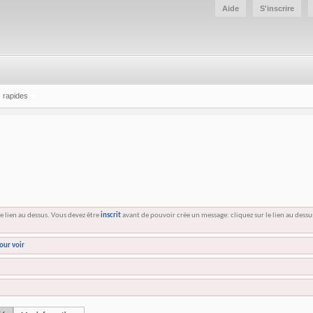
Aide
S'inscrire
 rapides
e lien au dessus. Vous devez être
inscrit
avant de pouvoir crée un message: cliquez sur le lien au dess
our voir