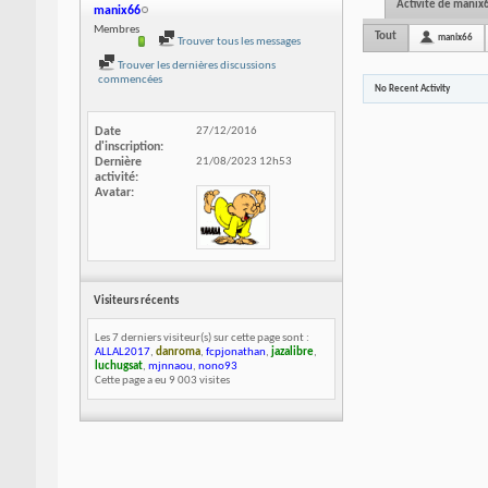
Activité de manix
manix66
Membres
Tout
manix66
Trouver tous les messages
Trouver les dernières discussions
commencées
No Recent Activity
Date
27/12/2016
d'inscription
Dernière
21/08/2023
12h53
activité
Avatar
Visiteurs récents
Les 7 derniers visiteur(s) sur cette page sont :
ALLAL2017
,
danroma
,
fcpjonathan
,
jazalibre
,
luchugsat
,
mjnnaou
,
nono93
Cette page a eu
9 003
visites