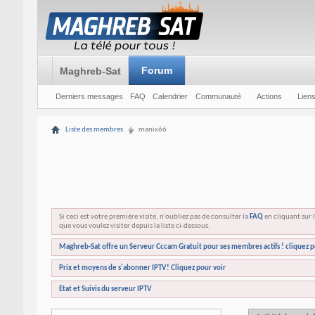
Forum
Maghreb-Sat
Derniers messages
FAQ
Calendrier
Communauté
Actions
Liens
Liste des membres
manix66
Si ceci est votre première visite, n'oubliez pas de consulter la
FAQ
en cliquant sur l
que vous voulez visiter depuis la liste ci-dessous.
Maghreb-Sat offre un Serveur Cccam Gratuit pour ses membres actifs ! cliquez p
Prix et moyens de s'abonner IPTV! Cliquez pour voir
Etat et Suivis du serveur IPTV