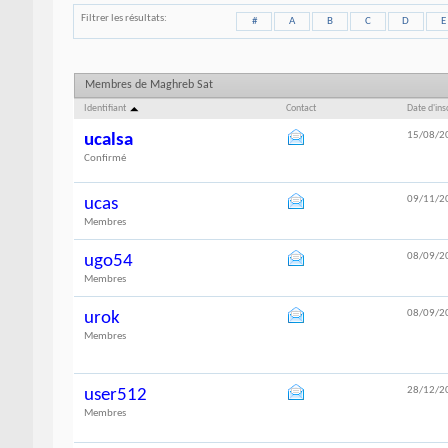
Filtrer les résultats
#
A
B
C
D
E
Membres de Maghreb Sat
Identifiant
Contact
Date d'ins
15/08/2
ucalsa
Confirmé
09/11/2
ucas
Membres
08/09/2
ugo54
Membres
08/09/2
urok
Membres
28/12/2
user512
Membres