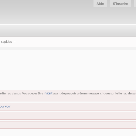
Aide
S'inscrire
 rapides
e lien au dessus. Vous devez être
inscrit
avant de pouvoir crée un message: cliquez sur le lien au dess
our voir