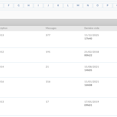
F
G
H
I
J
K
L
M
N
O
P
cription
Messages
Dernière visite
013
377
11/12/2025
17h40
012
191
21/02/2018
00h22
014
21
15/08/2021
14h05
016
156
11/01/2021
16h08
013
17
17/05/2019
09h01