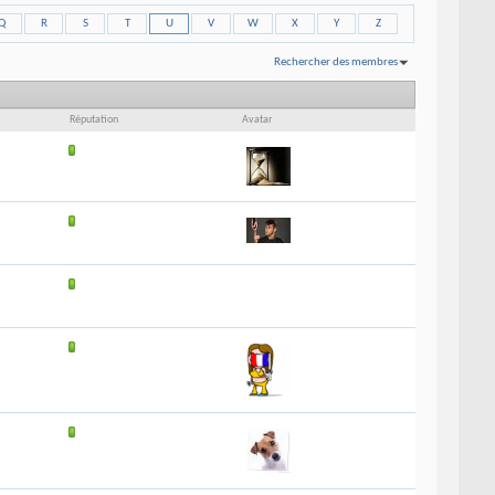
Q
R
S
T
U
V
W
X
Y
Z
Rechercher des membres
Affichage des résultats 1 à 6 sur 6
Recherche effectuée en
0.01
secondes.
Réputation
Avatar