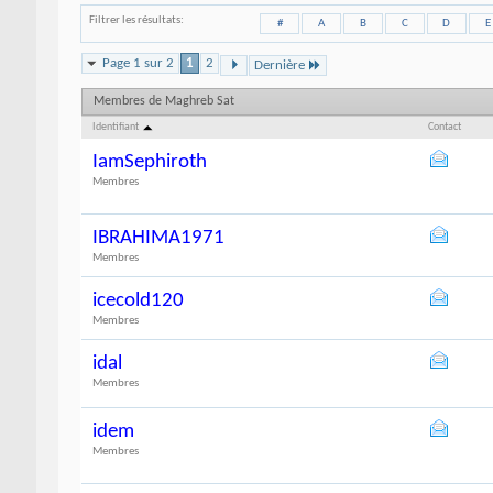
Filtrer les résultats
#
A
B
C
D
E
Page 1 sur 2
1
2
Dernière
Membres de Maghreb Sat
Identifiant
Contact
IamSephiroth
Membres
IBRAHIMA1971
Membres
icecold120
Membres
idal
Membres
idem
Membres