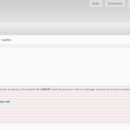
Aide
S'inscrire
 rapides
e lien au dessus. Vous devez être
inscrit
avant de pouvoir crée un message: cliquez sur le lien au dess
our voir