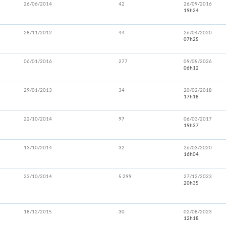
26/06/2014
42
26/09/2016
19h24
28/11/2012
44
26/04/2020
07h25
06/01/2016
277
09/05/2026
06h12
29/01/2013
34
20/02/2018
17h18
22/10/2014
97
06/03/2017
19h37
13/10/2014
32
26/03/2020
16h04
23/10/2014
5 299
27/12/2023
20h35
18/12/2015
30
02/08/2023
12h18