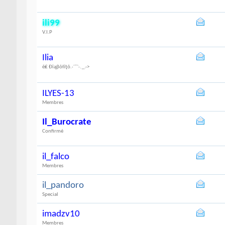
ili99
V.I.P
Ilia
ĕ₤ Đĩąβŏłĩţŏ.·´¯`·.¸¸.->
ILYES-13
Membres
Il_Burocrate
Confirmé
il_falco
Membres
il_pandoro
Special
imadzv10
Membres