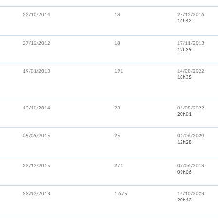
22/10/2014
18
25/12/2016
16h42
27/12/2012
18
17/11/2013
12h39
19/01/2013
191
14/08/2022
18h35
13/10/2014
23
01/05/2022
20h01
05/09/2015
25
01/06/2020
12h28
22/12/2015
271
09/06/2018
09h06
23/12/2013
1 675
14/10/2023
20h43