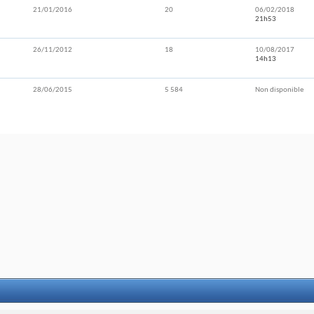
21/01/2016
20
06/02/2018
21h53
26/11/2012
18
10/08/2017
14h13
28/06/2015
5 584
Non disponible