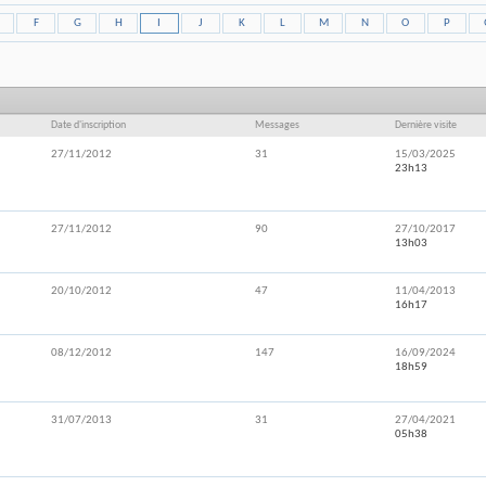
F
G
H
I
J
K
L
M
N
O
P
Date d'inscription
Messages
Dernière visite
27/11/2012
31
15/03/2025
23h13
27/11/2012
90
27/10/2017
13h03
20/10/2012
47
11/04/2013
16h17
08/12/2012
147
16/09/2024
18h59
31/07/2013
31
27/04/2021
05h38