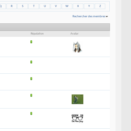
Q
R
S
T
U
V
W
X
Y
Z
Rechercher des membres
Affichage des résultats 1 à 30 sur 39
Recherche effectuée en
0.02
secondes.
Réputation
Avatar