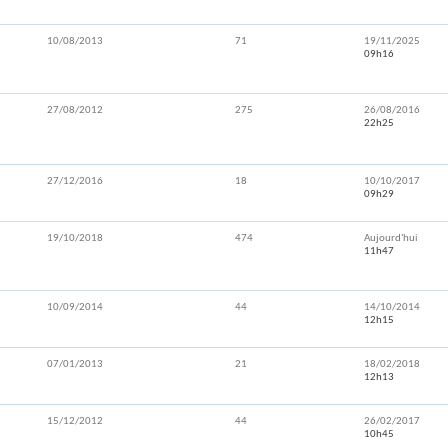
10/08/2013
71
19/11/2025
09h16
27/08/2012
275
26/08/2016
22h25
27/12/2016
18
10/10/2017
09h29
19/10/2018
474
Aujourd'hui
11h47
10/09/2014
44
14/10/2014
12h15
07/01/2013
21
18/02/2018
12h13
15/12/2012
44
26/02/2017
10h45