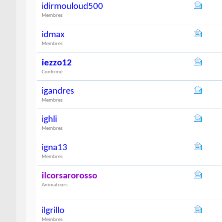
idirmouloud500
Membres
idmax
Membres
iezzo12
Confirmé
igandres
Membres
ighli
Membres
igna13
Membres
ilcorsarorosso
Animateurs
ilgrillo
Membres