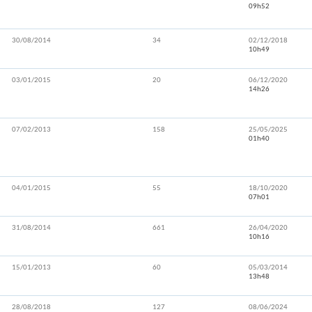
09h52
30/08/2014
34
02/12/2018
10h49
03/01/2015
20
06/12/2020
14h26
07/02/2013
158
25/05/2025
01h40
04/01/2015
55
18/10/2020
07h01
31/08/2014
661
26/04/2020
10h16
15/01/2013
60
05/03/2014
13h48
28/08/2018
127
08/06/2024