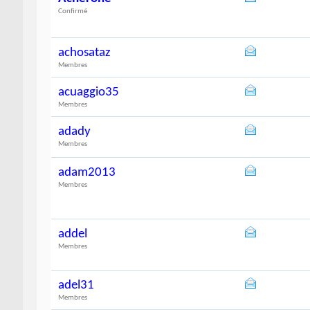
Confirmé
achosataz
Membres
acuaggio35
Membres
adady
Membres
adam2013
Membres
addel
Membres
adel31
Membres