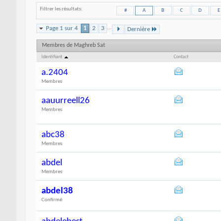
Filtrer les résultats
#
A
B
C
D
E
Page 1 sur 4
1
2
3
...
Dernière
Membres de Maghreb Sat
Identifiant
Contact
a.2404
Membres
aauurreell26
Membres
abc38
Membres
abdel
Membres
abdel38
Confirmé