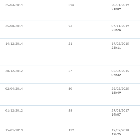
25/03/2014
296
20/01/2019
21h09
25/08/2014
93
07/11/2019
22h26
14/12/2014
21
19/02/2015
23h11
28/12/2012
57
05/06/2015
07h32
02/04/2014
80
26/02/2025
18h49
01/12/2012
58
29/01/2017
14h07
15/01/2013
132
19/09/2018
12h25