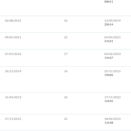
08h51
06/08/2015
16
12/09/2019
20h14
09/02/2021
22
04/04/2021
21h31
07/01/2016
17
04/06/2023
11h37
26/12/2014
16
25/11/2015
19h00
15/04/2013
16
17/11/2022
15h45
27/11/2012
22
18/06/2014
11h38