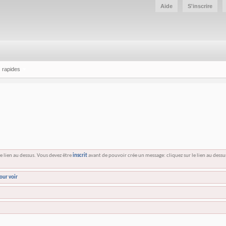
Aide
S'inscrire
 rapides
e lien au dessus. Vous devez être
inscrit
avant de pouvoir crée un message: cliquez sur le lien au dess
our voir