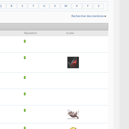
Q
R
S
T
U
V
W
X
Y
Z
Rechercher des membres
Affichage des résultats 1 à 30 sur 113
Recherche effectuée en
0.03
secondes.
Réputation
Avatar