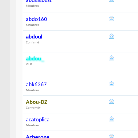
abdelebest
Membres
abdo160
Membres
abdoul
Confirmé
abdou_
V.I.P
abk6367
Membres
Abou-DZ
Confirmé+
acatoplica
Membres
Acherone