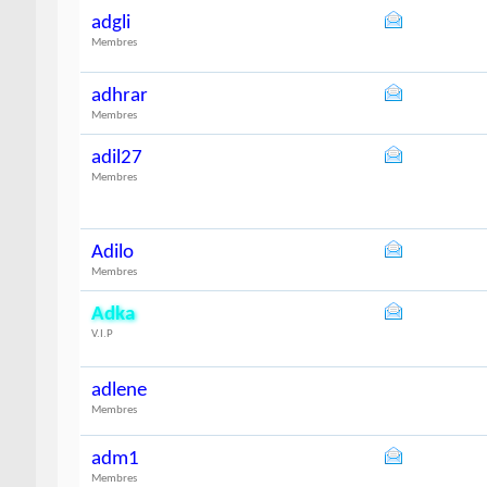
adgli
Membres
adhrar
Membres
adil27
Membres
Adilo
Membres
Adka
V.I.P
adlene
Membres
adm1
Membres