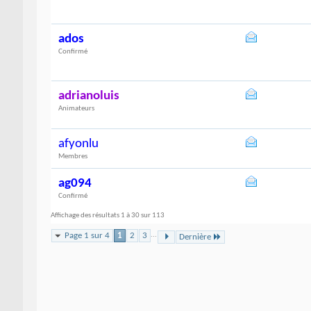
ados
Confirmé
adrianoluis
Animateurs
afyonlu
Membres
ag094
Confirmé
Affichage des résultats 1 à 30 sur 113
Page 1 sur 4
1
2
3
...
Dernière