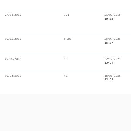
24/11/2013
331
21/02/2018
16h35
09/12/2012
6 381
26/07/2026
18h17
09/10/2012
18
22/12/2021
13h04
01/03/2016
91
18/03/2026
13h21