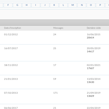
F
G
H
I
J
K
L
M
N
O
P
Date d'inscription
Messages
Dernière visite
01/12/2012
24
16/06/2015
20h54
16/07/2017
25
20/05/2019
14h17
18/11/2012
17
02/01/2021
17h07
21/01/2013
59
13/03/2014
13h30
07/10/2013
171
21/09/2019
13h09
06/06/2017
21
22/04/2019