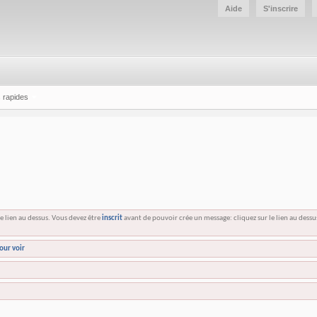
Aide
S'inscrire
 rapides
e lien au dessus. Vous devez être
inscrit
avant de pouvoir crée un message: cliquez sur le lien au dess
our voir