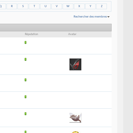
Q
R
S
T
U
V
W
X
Y
Z
Rechercher des membres
Affichage des résultats 1 à 30 sur 113
Recherche effectuée en
0.03
secondes.
Réputation
Avatar