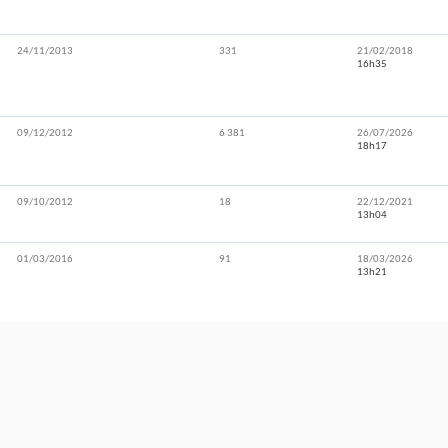
24/11/2013
331
21/02/2018
16h35
09/12/2012
6 381
26/07/2026
18h17
09/10/2012
18
22/12/2021
13h04
01/03/2016
91
18/03/2026
13h21