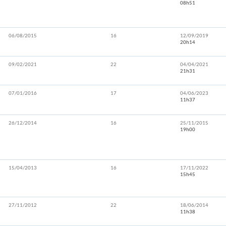
08h51
06/08/2015
16
12/09/2019
20h14
09/02/2021
22
04/04/2021
21h31
07/01/2016
17
04/06/2023
11h37
26/12/2014
16
25/11/2015
19h00
15/04/2013
16
17/11/2022
15h45
27/11/2012
22
18/06/2014
11h38