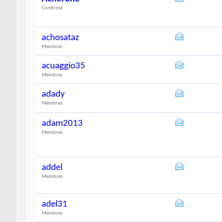
Confirmé
achosataz
Membres
acuaggio35
Membres
adady
Membres
adam2013
Membres
addel
Membres
adel31
Membres