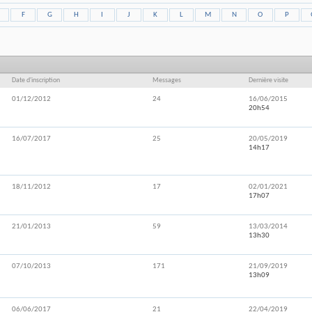
F
G
H
I
J
K
L
M
N
O
P
Date d'inscription
Messages
Dernière visite
01/12/2012
24
16/06/2015
20h54
16/07/2017
25
20/05/2019
14h17
18/11/2012
17
02/01/2021
17h07
21/01/2013
59
13/03/2014
13h30
07/10/2013
171
21/09/2019
13h09
06/06/2017
21
22/04/2019