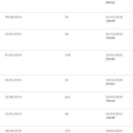
09h52
30/08/2014
34
02/12/2018
10h49
03/01/2015
20
06/12/2020
14h26
07/02/2013
158
25/05/2025
01h40
04/01/2015
55
18/10/2020
07h01
31/08/2014
661
26/04/2020
10h16
15/01/2013
60
05/03/2014
13h48
28/08/2018
127
08/06/2024