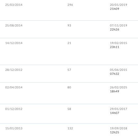
25/03/2014
296
20/01/2019
21h09
25/08/2014
93
07/11/2019
22h26
14/12/2014
21
19/02/2015
23h11
28/12/2012
57
05/06/2015
07h32
02/04/2014
80
26/02/2025
18h49
01/12/2012
58
29/01/2017
14h07
15/01/2013
132
19/09/2018
12h25