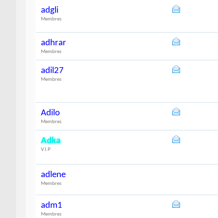
adgli
Membres
adhrar
Membres
adil27
Membres
Adilo
Membres
Adka
V.I.P
adlene
Membres
adm1
Membres