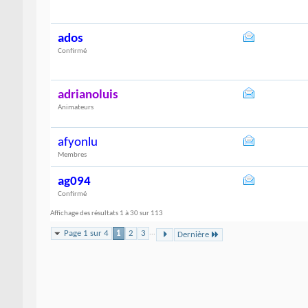
ados
Confirmé
adrianoluis
Animateurs
afyonlu
Membres
ag094
Confirmé
Affichage des résultats 1 à 30 sur 113
Page 1 sur 4
1
2
3
...
Dernière