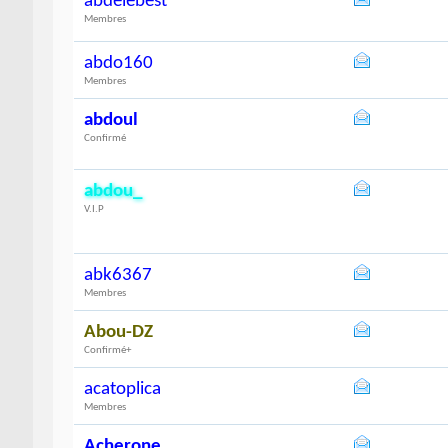
abdelebest
Membres
abdo160
Membres
abdoul
Confirmé
abdou_
V.I.P
abk6367
Membres
Abou-DZ
Confirmé+
acatoplica
Membres
Acherone