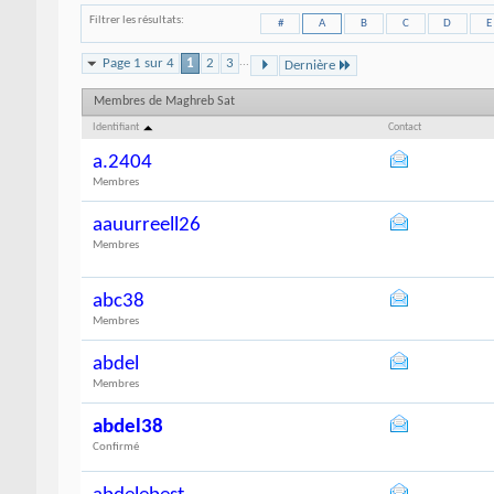
Filtrer les résultats
#
A
B
C
D
E
Page 1 sur 4
1
2
3
...
Dernière
Membres de Maghreb Sat
Identifiant
Contact
a.2404
Membres
aauurreell26
Membres
abc38
Membres
abdel
Membres
abdel38
Confirmé