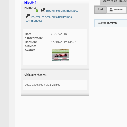
Activité de kilou0
kilou044
Membres
Tout
kilou044
Trouver tous les messages
Trouver les dernières discussions
commencées
No Recent Activity
Date
25/07/2016
d'inscription
Dernière
16/10/2019
13h57
activité
Avatar
Visiteurs récents
Cette page a eu
9 321
visites