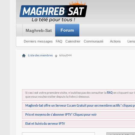
Forum
Maghreb-Sat
Derniers messages
FAQ
Calendrier
Communauté
Actions
Liens
Liste des membres
kilou044
Si ceci est votre première visite, n'oubliez pas de consulter la
FAQ
en cliquant sur l
que vous voulez visiter depuis la liste ci-dessous.
Maghreb-Sat offre un Serveur Cccam Gratuit pour ses membres actifs ! cliquez p
Prix et moyens de s'abonner IPTV! Cliquez pour voir
Etat et Suivis du serveur IPTV