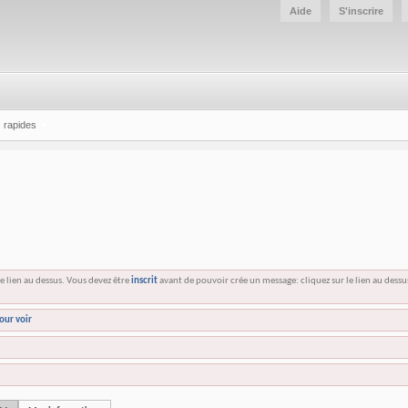
Aide
S'inscrire
 rapides
e lien au dessus. Vous devez être
inscrit
avant de pouvoir crée un message: cliquez sur le lien au dess
our voir