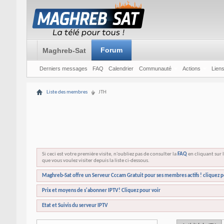
Forum
Maghreb-Sat
Derniers messages
FAQ
Calendrier
Communauté
Actions
Liens
Liste des membres
JTH
Si ceci est votre première visite, n'oubliez pas de consulter la
FAQ
en cliquant sur l
que vous voulez visiter depuis la liste ci-dessous.
Maghreb-Sat offre un Serveur Cccam Gratuit pour ses membres actifs ! cliquez p
Prix et moyens de s'abonner IPTV! Cliquez pour voir
Etat et Suivis du serveur IPTV