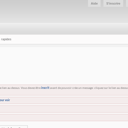
Aide
S'inscrire
 rapides
e lien au dessus. Vous devez être
inscrit
avant de pouvoir crée un message: cliquez sur le lien au dess
our voir