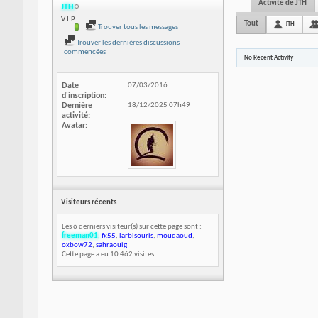
Activité de JTH
JTH
V.I.P
Tout
JTH
Trouver tous les messages
Trouver les dernières discussions
commencées
No Recent Activity
Date
07/03/2016
d'inscription
Dernière
18/12/2025
07h49
activité
Avatar
Visiteurs récents
Les 6 derniers visiteur(s) sur cette page sont :
freeman01
,
fx55
,
larbisouris
,
moudaoud
,
oxbow72
,
sahraouig
Cette page a eu
10 462
visites