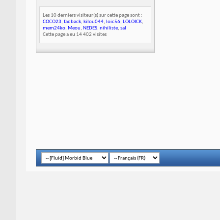
Les 10 derniers visiteur(s) sur cette page sont :
COCO23
,
fadback
,
kilou044
,
loic56
,
LOLOICK
,
mem24ko
,
Meou
,
NEDES
,
nihiliste
,
sal
Cette page a eu
14 402
visites