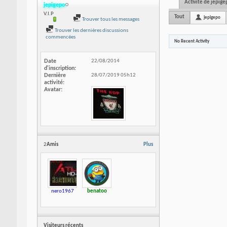
Activité de jepige
jepigepo
V.I.P
Tout
jepigepo
Trouver tous les messages
Trouver les dernières discussions
commencées
No Recent Activity
Date
22/08/2014
d'inscription
Dernière
28/07/2019
05h12
activité
Avatar
2
Amis
Plus
nero1967
benatoo
Visiteurs récents