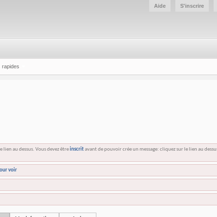
Aide
S'inscrire
 rapides
e lien au dessus. Vous devez être
inscrit
avant de pouvoir crée un message: cliquez sur le lien au dess
our voir