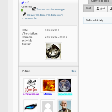
Activité de gioxi
gioxi
Confirmé
Tout
gioxi
Trouver tous les messages
Trouver les dernières discussions
commencées
No Recent Activity
Date
13/06/2014
d'inscription
Dernière
22/01/2025
21h11
activité
Avatar
15
Amis
Plus
ilcorsarorosso
Mazzuk
pupobiondo