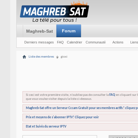
Forum
Maghreb-Sat
Derniers messages
FAQ
Calendrier
Communauté
Actions
Liens
Liste des membres
gioxi
Si ceci est votre première visite, n'oubliez pas de consulter la
FAQ
en cliquant sur l
que vous voulez visiter depuis la liste ci-dessous.
Maghreb-Sat offre un Serveur Cccam Gratuit pour ses membres actifs ! cliquez p
Prix et moyens de s'abonner IPTV! Cliquez pour voir
Etat et Suivis du serveur IPTV