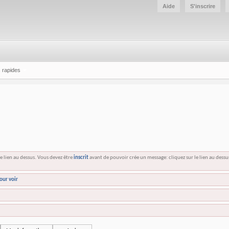
Aide
S'inscrire
 rapides
e lien au dessus. Vous devez être
inscrit
avant de pouvoir crée un message: cliquez sur le lien au dess
our voir