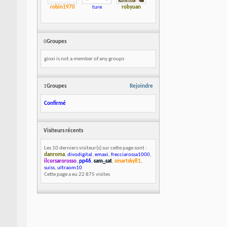
robin1970
ture
robyuan
0
Groupes
gioxi is not a member of any groups
1
Groupes
Rejoindre
Confirmé
Visiteurs récents
Les 10 derniers visiteur(s) sur cette page sont :
danroma
,
divodigital
,
emaxi
,
frecciarossa1000
,
ilcorsarorosso
,
pp46
,
sam_sat
,
smartsky81
,
suiss
,
ultraom10
Cette page a eu
22 875
visites