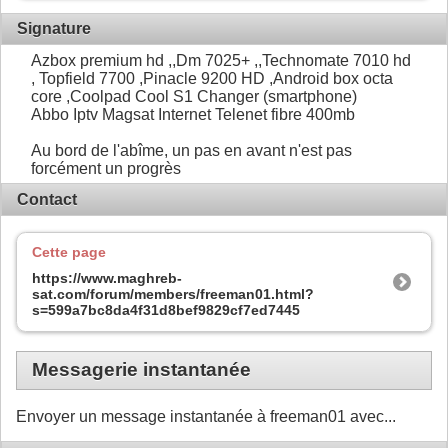
Signature
Azbox premium hd ,,Dm 7025+ ,,Technomate 7010 hd
, Topfield 7700 ,Pinacle 9200 HD ,Android box octa
core ,Coolpad Cool S1 Changer (smartphone)
Abbo Iptv Magsat Internet Telenet fibre 400mb
Au bord de l'abîme, un pas en avant n'est pas
forcément un progrès
Contact
Cette page
https://www.maghreb-
sat.com/forum/members/freeman01.html?
s=599a7bc8da4f31d8bef9829cf7ed7445
Messagerie instantanée
Envoyer un message instantanée à freeman01 avec...