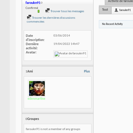
Activité de farou
faroukn91
Confirmé
Tout
faroukn91
Trouver tous les messages
Trouver les dernières discussions
commencées
No Recent Activity
Date
03/06/2014
d'inscription
Dernière
19/04/2022
14h47
activité
Avatar
1
Ami
Plus
edenmartine
0
Groupes
faroukn91 is not a member of any groups