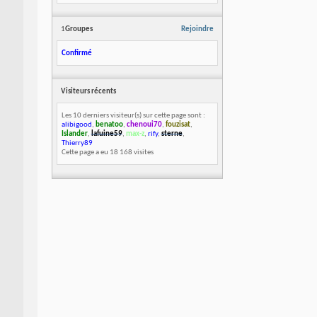
1
Groupes
Rejoindre
Confirmé
Visiteurs récents
Les 10 derniers visiteur(s) sur cette page sont :
alibigood
,
benatoo
,
chenoui70
,
fouzisat
,
Islander
,
lafuine59
,
max-z
,
rify
,
sterne
,
Thierry89
Cette page a eu
18 168
visites