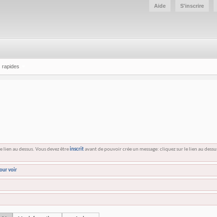
Aide
S'inscrire
 rapides
e lien au dessus. Vous devez être
inscrit
avant de pouvoir crée un message: cliquez sur le lien au dess
our voir