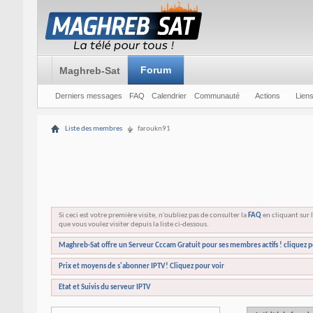
Forum
Maghreb-Sat
Derniers messages
FAQ
Calendrier
Communauté
Actions
Liens
Liste des membres
faroukn91
Si ceci est votre première visite, n'oubliez pas de consulter la
FAQ
en cliquant sur l
que vous voulez visiter depuis la liste ci-dessous.
Maghreb-Sat offre un Serveur Cccam Gratuit pour ses membres actifs ! cliquez p
Prix et moyens de s'abonner IPTV! Cliquez pour voir
Etat et Suivis du serveur IPTV