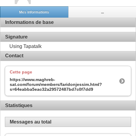
Mes informations
...
Informations de base
Signature
Using Tapatalk
Contact
Cette page
https://www.maghreb-
sat.com/forum/members/faridonjessim.html?
s=64eabba5eac32a29572487bd7c0f7dd9
Statistiques
Messages au total