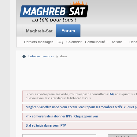
Forum
Maghreb-Sat
Derniers messages
FAQ
Calendrier
Communauté
Actions
Liens
Liste des membres
doro
Si ceci est votre première visite, n'oubliez pas de consulter la
FAQ
en cliquant sur l
que vous voulez visiter depuis la liste ci-dessous.
Maghreb-Sat offre un Serveur Cccam Gratuit pour ses membres actifs ! cliquez p
Prix et moyens de s'abonner IPTV! Cliquez pour voir
Etat et Suivis du serveur IPTV