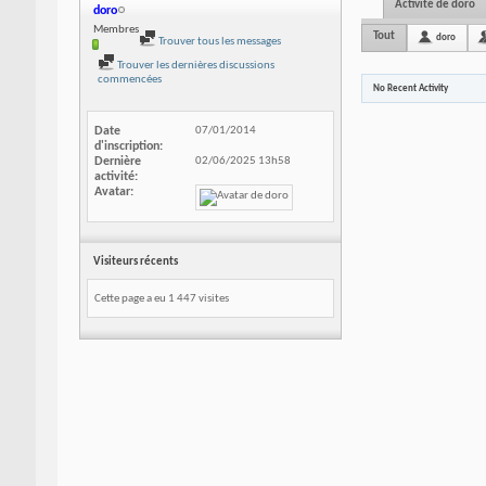
Activité de doro
doro
Membres
Tout
doro
Trouver tous les messages
Trouver les dernières discussions
commencées
No Recent Activity
Date
07/01/2014
d'inscription
Dernière
02/06/2025
13h58
activité
Avatar
Visiteurs récents
Cette page a eu
1 447
visites