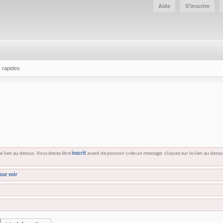
Aide
S'inscrire
 rapides
e lien au dessus. Vous devez être
inscrit
avant de pouvoir crée un message: cliquez sur le lien au dess
our voir