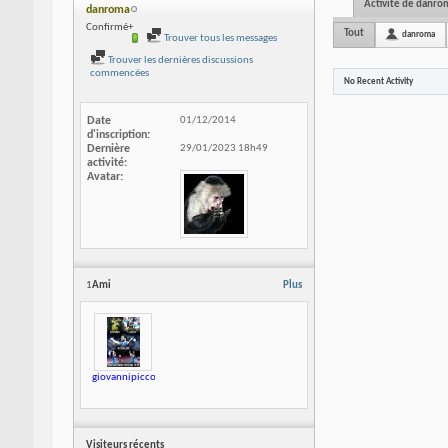
Activité de danro
danroma
Confirmé+
Tout
danroma
Trouver tous les messages
Trouver les dernières discussions
commencées
No Recent Activity
Date
01/12/2014
d'inscription
Dernière
29/01/2023
18h49
activité
Avatar
1
Ami
Plus
giovannipiccolo
Visiteurs récents