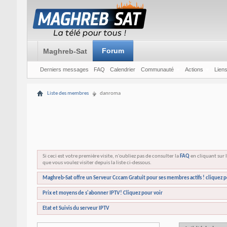
Forum
Maghreb-Sat
Derniers messages
FAQ
Calendrier
Communauté
Actions
Liens
Liste des membres
danroma
Si ceci est votre première visite, n'oubliez pas de consulter la
FAQ
en cliquant sur l
que vous voulez visiter depuis la liste ci-dessous.
Maghreb-Sat offre un Serveur Cccam Gratuit pour ses membres actifs ! cliquez p
Prix et moyens de s'abonner IPTV! Cliquez pour voir
Etat et Suivis du serveur IPTV