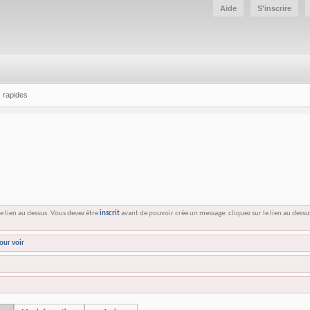
Aide
S'inscrire
 rapides
e lien au dessus. Vous devez être
inscrit
avant de pouvoir crée un message: cliquez sur le lien au dess
our voir