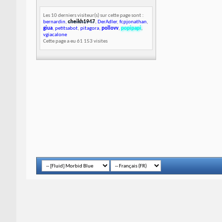
Les 10 derniers visiteur(s) sur cette page sont :
bernardin
,
cheikh1947
,
DerAdler
,
fcpjonathan
,
giua
,
petitsabot
,
pitagora
,
pollovv
,
popipapi
,
vgiacalone
Cette page a eu
61 153
visites