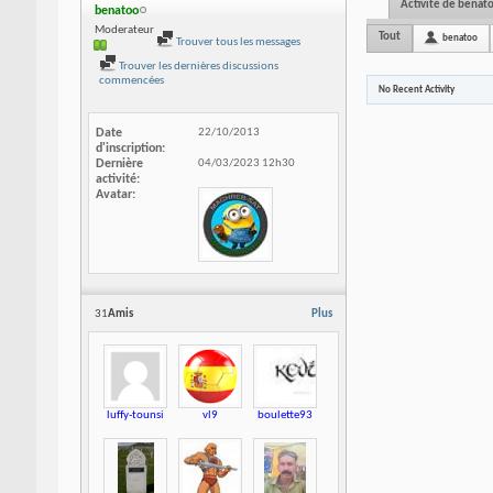
Activité de benat
benatoo
Moderateur
Tout
benatoo
Trouver tous les messages
Trouver les dernières discussions
commencées
No Recent Activity
Date
22/10/2013
d'inscription
Dernière
04/03/2023
12h30
activité
Avatar
31
Amis
Plus
luffy-tounsi
vl9
boulette93