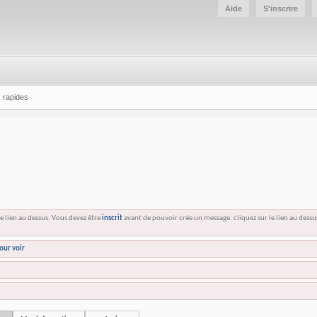
Aide
S'inscrire
 rapides
e lien au dessus. Vous devez être
inscrit
avant de pouvoir crée un message: cliquez sur le lien au dess
our voir