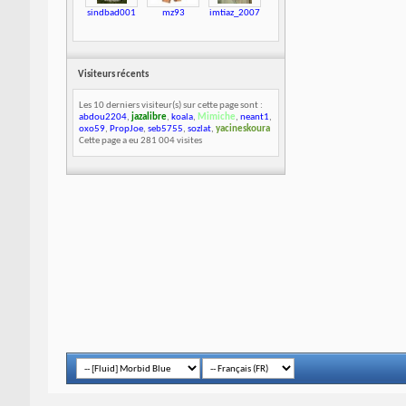
sindbad001
mz93
imtiaz_2007
Visiteurs récents
Les 10 derniers visiteur(s) sur cette page sont :
abdou2204
,
jazalibre
,
koala
,
Mimiche
,
neant1
,
oxo59
,
PropJoe
,
seb5755
,
sozlat
,
yacineskoura
Cette page a eu
281 004
visites