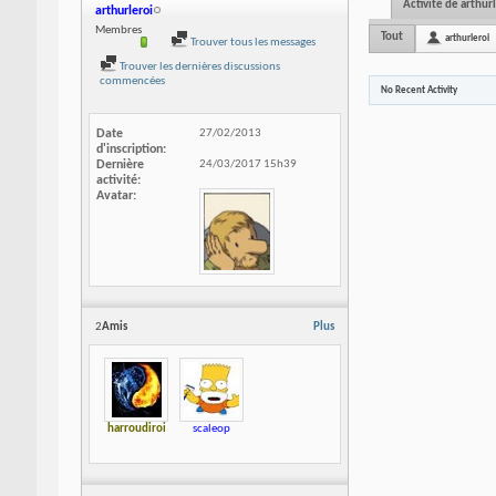
Activité de arthur
arthurleroi
Membres
Tout
arthurleroi
Trouver tous les messages
Trouver les dernières discussions
commencées
No Recent Activity
Date
27/02/2013
d'inscription
Dernière
24/03/2017
15h39
activité
Avatar
2
Amis
Plus
harroudiroi
scaleop