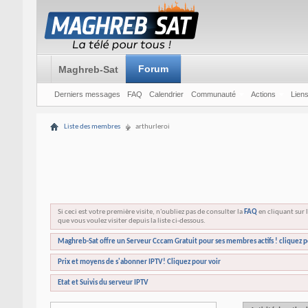
Forum
Maghreb-Sat
Derniers messages
FAQ
Calendrier
Communauté
Actions
Liens
Liste des membres
arthurleroi
Si ceci est votre première visite, n'oubliez pas de consulter la
FAQ
en cliquant sur l
que vous voulez visiter depuis la liste ci-dessous.
Maghreb-Sat offre un Serveur Cccam Gratuit pour ses membres actifs ! cliquez p
Prix et moyens de s'abonner IPTV! Cliquez pour voir
Etat et Suivis du serveur IPTV