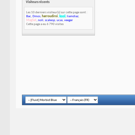
Visiteurs récents
Les 10 derniers visiteur(s) sur cette page sont :
Bac
,
Dmos
,
harroudiroi
,
kool
,
liamdiaz
,
MagSat
,
noli
,
scaleop
,
ucas
,
veeger
Cette page a eu
6 790
visites