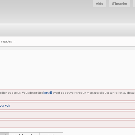
Aide
S'inscrire
 rapides
e lien au dessus. Vous devez être
inscrit
avant de pouvoir crée un message: cliquez sur le lien au dess
our voir