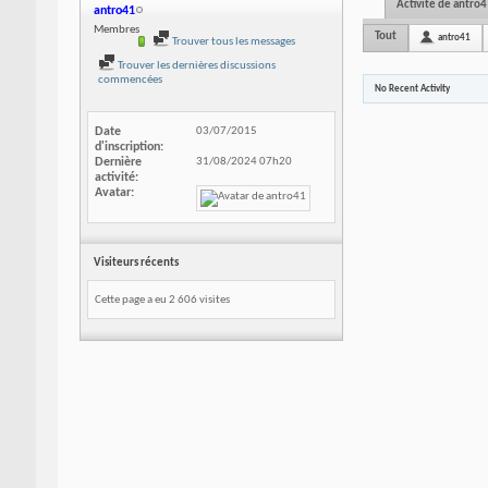
Activité de antro4
antro41
Membres
Tout
antro41
Trouver tous les messages
Trouver les dernières discussions
commencées
No Recent Activity
Date
03/07/2015
d'inscription
Dernière
31/08/2024
07h20
activité
Avatar
Visiteurs récents
Cette page a eu
2 606
visites