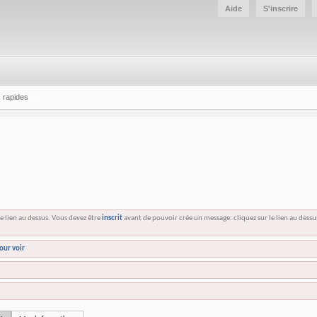
Aide
S'inscrire
 rapides
e lien au dessus. Vous devez être
inscrit
avant de pouvoir crée un message: cliquez sur le lien au dess
our voir