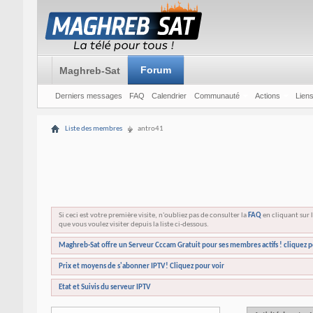
Forum
Maghreb-Sat
Derniers messages
FAQ
Calendrier
Communauté
Actions
Liens
Liste des membres
antro41
Si ceci est votre première visite, n'oubliez pas de consulter la
FAQ
en cliquant sur l
que vous voulez visiter depuis la liste ci-dessous.
Maghreb-Sat offre un Serveur Cccam Gratuit pour ses membres actifs ! cliquez p
Prix et moyens de s'abonner IPTV! Cliquez pour voir
Etat et Suivis du serveur IPTV