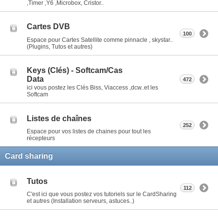
,Timer ,Y6 ,Microbox, Cristor..
Cartes DVB
100
Espace pour Cartes Satellite comme pinnacle , skystar..
(Plugins, Tutos et autres)
Keys (Clés) - Softcam/Cas
Data
472
ici vous postez les Clés Biss, Viaccess ,dcw..et les
Softcam
Listes de chaînes
252
Espace pour vos listes de chaines pour tout les
récepteurs
Card sharing
Tutos
112
C'est ici que vous postez vos tutoriels sur le CardSharing
et autres (Installation serveurs, astuces..)