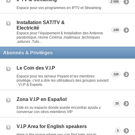
2 005
Espace pour vos programmes en IPTV et Streaming
Installation SAT/TV &
Electricité
249
Espace pour l’équipement & Installation des Antenne
parabolique, Home Cinéma ,matériaux ,techniques
,astuces ,Tuto...
Abonnés & Privilèges
Le Coin des V.I.P
326
Espace pour les serveur Payant et les membres
privilège, c'est a dire les utilisateurs des groupes suivant
: V.I.P & Experts.
Zona V.I.P en Español
35
Este es su espacio donde puede encontrar ayuda y
conversar con otros miembros VIP
V.I.P Area for English speakers
5
Here is the space where you can find help and to