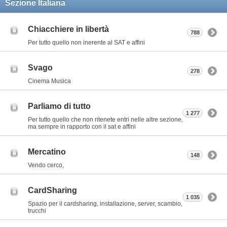
Sezione Italiana
Chiacchiere in libertà
788
Per tutto quello non inerente al SAT e affini
Svago
278
Cinema Musica
Parliamo di tutto
1 277
Per tutto quello che non ritenete entri nelle altre sezione,
ma sempre in rapporto con il sat e affini
Mercatino
148
Vendo cerco,
CardSharing
1 035
Spazio per il cardsharing, installazione, server, scambio,
trucchi