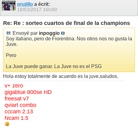
orujillo
a écrit:
18/03/2017
16h00
Re: Re : sorteo cuartos de final de la champions
Envoyé par
inpoggio
Soy italiano, pero de Fiorentina. Nos otros nos no gusta la
Juve.
Pero
La Juve puede ganar. La Juve no es el PSG
Hola estoy totalmente de acuerdo es la juve,saludos.
v+ zero
gigablue 800se HD
freesat v7
qviart combo
cccam 2.13
Ncam 1.5