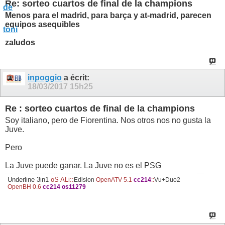
Re: sorteo cuartos de final de la champions
Menos para el madrid, para barça y at-madrid, parecen
equipos asequibles
zaludos
inpoggio
a écrit:
18/03/2017
15h25
Re : sorteo cuartos de final de la champions
Soy italiano, pero de Fiorentina. Nos otros nos no gusta la
Juve.
Pero
La Juve puede ganar. La Juve no es el PSG
Underline 3in1
oS ALi::
Edision
OpenATV 5.1
cc214
::
Vu+Duo2
OpenBH 0.6
cc214 os11279