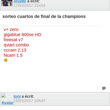
orujillo
a écrit:
17/03/2017
11h54
sorteo cuartos de final de la champions
v+ zero
gigablue 800se HD
freesat v7
qviart combo
cccam 2.13
Ncam 1.5
toni
a écrit:
18/03/2017
10h47