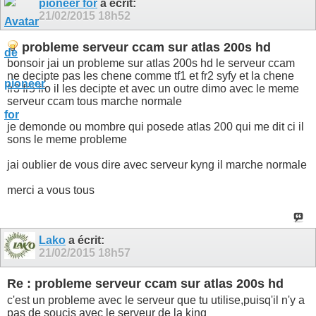
pioneer for
a écrit:
21/02/2015
18h52
probleme serveur ccam sur atlas 200s hd
bonsoir jai un probleme sur atlas 200s hd le serveur ccam
ne decipte pas les chene comme tf1 et fr2 syfy et la chene
fr3 fr5 fro il les decipte et avec un outre dimo avec le meme
serveur ccam tous marche normale
je demonde ou mombre qui posede atlas 200 qui me dit ci il
sons le meme probleme
jai oublier de vous dire avec serveur kyng il marche normale
merci a vous tous
Lako
a écrit:
21/02/2015
18h57
Re : probleme serveur ccam sur atlas 200s hd
c'est un probleme avec le serveur que tu utilise,puisq'il n'y a
pas de soucis avec le serveur de la king