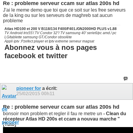
Re : probleme serveur ccam sur atlas 200s hd
J'ai le meme demo que toi que ce soit sur les free serveurs
de la king ou sur les serveurs de maghreb sat aucun
probleme
Atlas HD100 et 200 V B118/134 F400/F401./GN2000HD PLUS v1.88
TV Android Iris55'/.TV Condor 32"/ TV samsung 40' serie6/pc amd./ pc
LG/tablette samsung GT./Condor obsolète
Appli iptv :Pzefect player et Iptv extreme serveur magsat
Abonnez vous à nos pages
facebook et twitter
pioneer for
a écrit:
25/02/2015
00h11
Re : probleme serveur ccam sur atlas 200s hd
bonsoir mon problem et regler il fau re metre un
- Clean du
récepteur Atlas HD 200s et ccam a nouvau marche "
[Tuto]