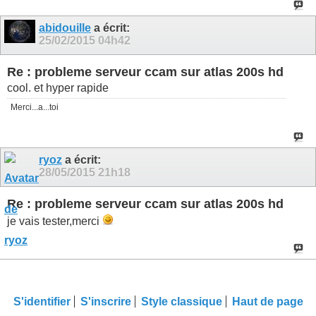
abidouille
a écrit:
25/02/2015
04h42
Re : probleme serveur ccam sur atlas 200s hd
cool. et hyper rapide
Merci...a...toi
ryoz
a écrit:
28/05/2015
21h18
Re : probleme serveur ccam sur atlas 200s hd
je vais tester,merci
S'identifier
S'inscrire
Style classique
Haut de page