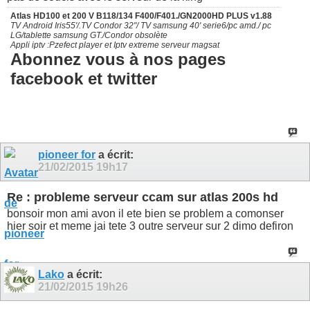
Atlas HD100 et 200 V B118/134 F400/F401./GN2000HD PLUS v1.88
TV Android Iris55'/.TV Condor 32"/ TV samsung 40' serie6/pc amd./ pc
LG/tablette samsung GT./Condor obsolète
Appli iptv :Pzefect player et Iptv extreme serveur magsat
Abonnez vous à nos pages
facebook et twitter
pioneer for
a écrit:
21/02/2015
19h17
Re : probleme serveur ccam sur atlas 200s hd
bonsoir mon ami avon il ete bien se problem a comonser
hier soir et meme jai tete 3 outre serveur sur 2 dimo defiron
Lako
a écrit:
21/02/2015
19h26